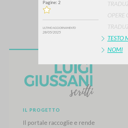
Pagine: 2
TRADUZ
OPERE 
TRADUZ
ULTIMO AGGIORNAMENTO
28/05/2025
TESTO 
NOMI
Vuo
TIPOLOGIA OPERA