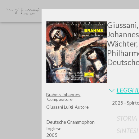
BIOGRAFIA
BIBLIOGRAFIA SECONDA
Giussani, 
Johannes
Wächter, 
Philharmo
Deutsche
GIU
LEGGI I
Brahms Johannes
Compositore
2025 - Spirto
Giussani Luigi
Autore
STORIA
Deutsche Grammophon
Inglese
SINTES
2005