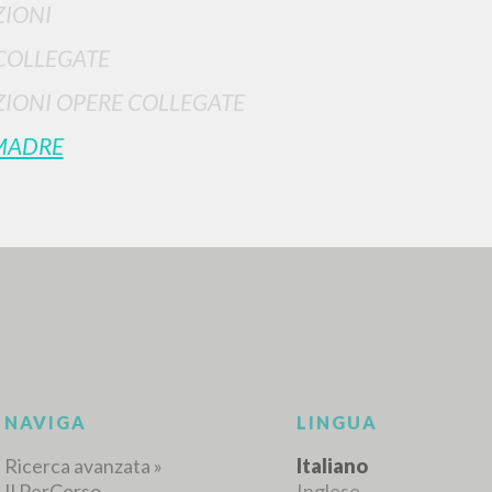
IONI
COLLEGATE
IONI OPERE COLLEGATE
MADRE
RICERCA AVANZATA
i risultati ancora più precisi? Utilizza la
0
DOCUMENTI TROVATI
Visualizza dettagli per tipologia
LINGUA
AUTORE
ANNO