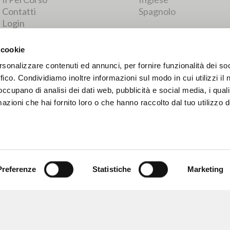
RISULTATI SUCCESSIVI
 cookie
rsonalizzare contenuti ed annunci, per fornire funzionalità dei so
ffico. Condividiamo inoltre informazioni sul modo in cui utilizzi il 
 occupano di analisi dei dati web, pubblicità e social media, i qual
azioni che hai fornito loro o che hanno raccolto dal tuo utilizzo d
Preferenze
Statistiche
Marketing
NAVIGA
LINGUA
Ricerca avanzata »
Italiano
Il PerCorso
Inglese
Contatti
Spagnolo