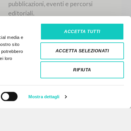
ACCETTA TUTTI
cial media e
nostro sito
ACCETTA SELEZIONATI
i potrebbero
ei loro
RIFIUTA
Mostra dettagli
NEWSLETTER
Ricevi aggiornamenti su nuove
pubblicazioni, eventi e percorsi
editoriali.