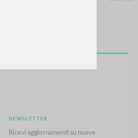
CERCA
Frase esatta
 »
ATTIVITÀ RECENTI
A
Z