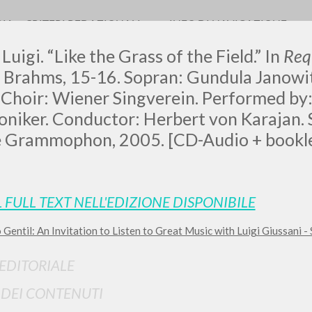
RIA
CRITERI REDAZIONALI
INFO DI NAVIGAZIONE
Luigi. “Like the Grass of the Field.” In
Req
 Brahms, 15-16. Sopran: Gundula Janowit
Choir: Wiener Singverein. Performed by:
niker. Conductor: Herbert von Karajan. Spi
LUIGI
 Grammophon, 2005. [CD-Audio + bookle
SSANI
L FULL TEXT NELL'EDIZIONE DISPONIBILE
scritti
 Gentil: An Invitation to Listen to Great Music with Luigi Giussani - 
 EDITORIALE
I DEI CONTENUTI