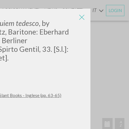
AGGIORNAMENTI
NEWS
CONTATTI
IT
LOGIN
E
uiem tedesco
,
by
z, Baritone: Eberhard
 Berliner
rto Gentil, 33. [S.l.]:
t].
Slant Books - Inglese (pp. 63-65)