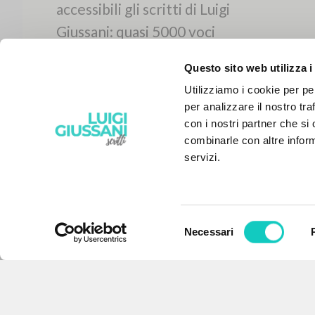
Questo sito web utilizza i
Utilizziamo i cookie per pe
per analizzare il nostro tra
con i nostri partner che si
combinarle con altre inform
servizi.
Selezione
Necessari
IL PROGETTO
del
consenso
Il portale raccoglie e rende
accessibili gli scritti di Luigi
Giussani: quasi 5000 voci