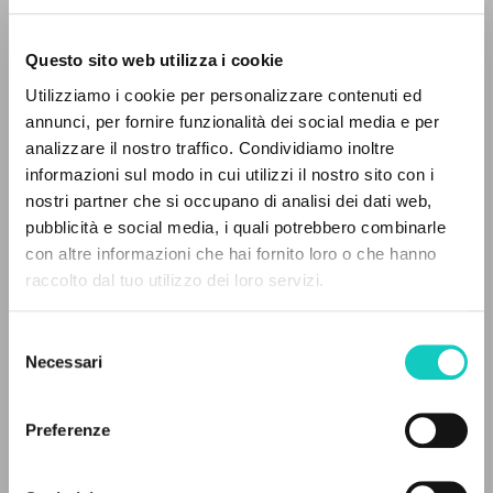
Questo sito web utilizza i cookie
RICERCA AVANZATA »
Utilizziamo i cookie per personalizzare contenuti ed
A
Z
annunci, per fornire funzionalità dei social media e per
analizzare il nostro traffico. Condividiamo inoltre
0
DOCUMENTI TROVATI
informazioni sul modo in cui utilizzi il nostro sito con i
nostri partner che si occupano di analisi dei dati web,
pubblicità e social media, i quali potrebbero combinarle
Angiola Emanuele
Autore
con altre informazioni che hai fornito loro o che hanno
raccolto dal tuo utilizzo dei loro servizi.
RISULTATI SUCCESSIVI
Italiano
Fu Jen Journal of Foreign Languages
Selezione
2023
Necessari
Pagine: 30
del
consenso
Preferenze
ULTIMO AGGIORNAMENTO
25/05/2026