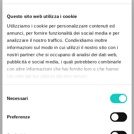
Questo sito web utilizza i cookie
Giussani Luigi
Autore
Utilizziamo i cookie per personalizzare contenuti ed
annunci, per fornire funzionalità dei social media e per
Tedesco
analizzare il nostro traffico. Condividiamo inoltre
Litterae Communionis-Spuren
2002
informazioni sul modo in cui utilizzi il nostro sito con i
Pagine: 2
nostri partner che si occupano di analisi dei dati web,
pubblicità e social media, i quali potrebbero combinarle
IL PROGETTO
con altre informazioni che hai fornito loro o che hanno
raccolto dal tuo utilizzo dei loro servizi.
Il portale raccoglie e rende accessibili gli scritti
ULTIMO AGGIORNAMENTO
13/10/2022
di Luigi Giussani: quasi 5000 voci bibliografiche,
Selezione
testi integrali in 5 lingue e percorsi tematici
Necessari
del
dedicati.
consenso
LEGGI IL FULL TEXT NELL'EDIZIONE
Preferenze
DISPONIBILE
NAVIGA
STORIA EDITORIALE