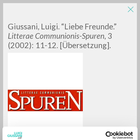
Giussani, Luigi. “Liebe Freunde.”
Litterae Communionis-Spuren
, 3
(2002): 11-12. [Übersetzung].
RICERCA AVANZATA »
A
Z
0
DOCUMENTI TROVATI
RISULTATI SUCCESSIVI