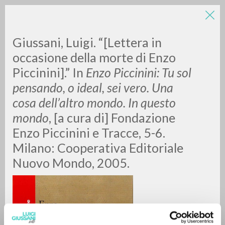
Giussani, Luigi. “[Lettera in
occasione della morte di Enzo
Piccinini].” In
Enzo Piccinini: Tu sol
pensando, o ideal, sei vero. Una
cosa dell’altro mondo. In questo
mondo
, [a cura di] Fondazione
RICERCA AVANZATA »
Enzo Piccinini e Tracce, 5-6.
A
Z
Milano: Cooperativa Editoriale
Nuovo Mondo, 2005.
0
DOCUMENTI TROVATI
RISULTATI SUCCESSIVI