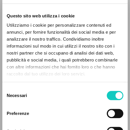
Questo sito web utilizza i cookie
Utilizziamo i cookie per personalizzare contenuti ed
annunci, per fornire funzionalità dei social media e per
analizzare il nostro traffico. Condividiamo inoltre
informazioni sul modo in cui utilizzi il nostro sito con i
nostri partner che si occupano di analisi dei dati web,
pubblicità e social media, i quali potrebbero combinarle
IL PROGETTO
con altre informazioni che hai fornito loro o che hanno
raccolto dal tuo utilizzo dei loro servizi.
Il portale raccoglie e rende accessibili gli scritti
di Luigi Giussani: quasi 5000 voci bibliografiche,
Giussani Luigi
Autore
Selezione
testi integrali in 5 lingue e percorsi tematici
Necessari
del
dedicati.
Cooperativa Editoriale Nuovo Mondo
consenso
Italiano
Preferenze
2005
NAVIGA
Pagine: 2