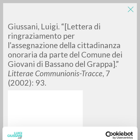
Giussani, Luigi. “[Lettera di
ringraziamento per
l’assegnazione della cittadinanza
onoraria da parte del Comune dei
A
Z
Giovani di Bassano del Grappa].”
Litterae Communionis-Tracce
, 7
0
DOCUMENTI TROVATI
(2002): 93.
RISULTATI SUCCESSIVI