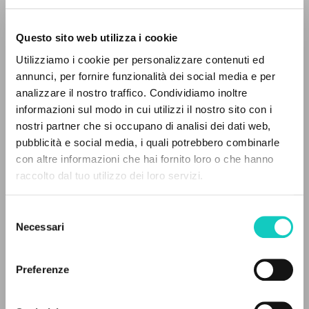
Questo sito web utilizza i cookie
Utilizziamo i cookie per personalizzare contenuti ed
annunci, per fornire funzionalità dei social media e per
IL PROGETTO
analizzare il nostro traffico. Condividiamo inoltre
informazioni sul modo in cui utilizzi il nostro sito con i
Il portale raccoglie e rende accessibili gli scritti
nostri partner che si occupano di analisi dei dati web,
di Luigi Giussani: quasi 5000 voci bibliografiche,
pubblicità e social media, i quali potrebbero combinarle
Giussani Luigi
Autore
testi integrali in 5 lingue e percorsi tematici
con altre informazioni che hai fornito loro o che hanno
dedicati.
raccolto dal tuo utilizzo dei loro servizi.
Italiano
Litterae Communionis-Tracce
2002
Selezione
NAVIGA
Pagine: 1
Necessari
del
consenso
Ricerca avanzata »
Il PerCorso
Preferenze
Contatti
ULTIMO AGGIORNAMENTO
Login
30/05/2018