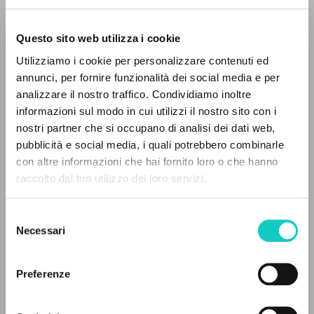
Questo sito web utilizza i cookie
RICERCA AVANZATA »
Utilizziamo i cookie per personalizzare contenuti ed
A
Z
annunci, per fornire funzionalità dei social media e per
analizzare il nostro traffico. Condividiamo inoltre
0
DOCUMENTI TROVATI
informazioni sul modo in cui utilizzi il nostro sito con i
nostri partner che si occupano di analisi dei dati web,
pubblicità e social media, i quali potrebbero combinarle
con altre informazioni che hai fornito loro o che hanno
raccolto dal tuo utilizzo dei loro servizi.
RISULTATI SUCCESSIVI
Selezione
Necessari
del
consenso
Giussani Luigi
Autore
Preferenze
Fraternità di Comunione e Liberazione
Italiano