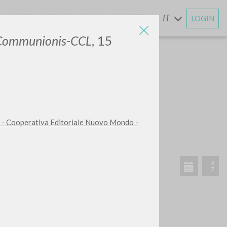
AGGIORNAMENTI
NEWS
CONTATTI
IT
LOGIN
E
 Communionis-CCL
, 15
 - Cooperativa Editoriale Nuovo Mondo -
ATTIVITÀ RECENTI
A
Z