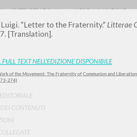
RIA
CRITERI REDAZIONALI
INFO DI NAVIGAZIONE
Luigi. “Letter to the Fraternity.”
Litterae
7. [Translation].
0
DOCUMENTI TROVATI
L FULL TEXT NELL'EDIZIONE DISPONIBILE
ork of the Movement: The Fraternity of Communion and Liberation
Visualizza dettagli per tipologia
 273-274)
LINGUA
AUTORE
ANNO
 EDITORIALE
I DEI CONTENUTI
IONI
COLLEGATE
RISULTATI SUCCESSIVI