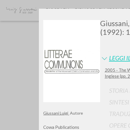
BIOGRAFIA
BIBLIOGRAFIA SECONDA
Giussani, 
(1992): 1
LEGGI I
2005 - The W
Inglese (pp.
TIPOLOGIA OPERA
STORIA
SINTES
TRADUZ
Giussani Luigi
Autore
OPERE 
Cowa Publications