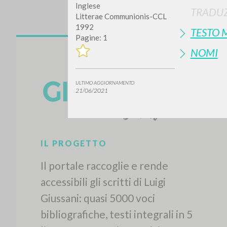
Inglese
TRADUZ
Litterae Communionis-CCL
1992
TESTO 
Pagine: 1
NOMI
ULTIMO AGGIORNAMENTO
21/06/2021
IL PROGETTO
Il portale raccoglie e rende
accessibili gli scritti di Luigi
Giussani: quasi 5000 voci
bibliografiche, testi integrali in 5