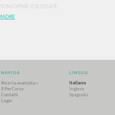
IONI OPERE COLLEGATE
MADRE
NAVIGA
LINGUA
Ricerca avanzata »
Italiano
Il PerCorso
Inglese
Contatti
Spagnolo
Login