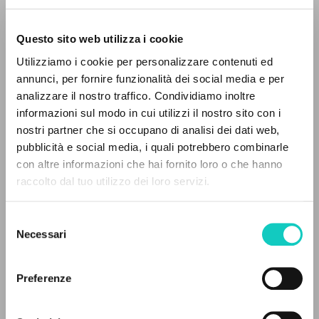
Questo sito web utilizza i cookie
Utilizziamo i cookie per personalizzare contenuti ed
annunci, per fornire funzionalità dei social media e per
analizzare il nostro traffico. Condividiamo inoltre
Giussani Luigi
Autore
informazioni sul modo in cui utilizzi il nostro sito con i
nostri partner che si occupano di analisi dei dati web,
Fraternità di Comunione e Liberazione
pubblicità e social media, i quali potrebbero combinarle
Rumeno
IL PROGETTO
con altre informazioni che hai fornito loro o che hanno
clonline.org
raccolto dal tuo utilizzo dei loro servizi.
2025
Il portale raccoglie e rende accessibili gli scritti
di Luigi Giussani: quasi 5000 voci bibliografiche,
Selezione
testi integrali in 5 lingue e percorsi tematici
Necessari
del
dedicati.
ULTIMO AGGIORNAMENTO
consenso
03/06/2025
Preferenze
NAVIGA