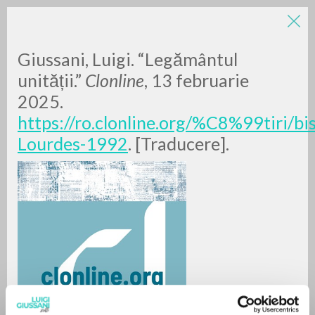
Giussani, Luigi. “Legământul
unității.”
Clonline
, 13 februarie
2025.
https://ro.clonline.org/%C8%99tiri/
Lourdes-1992
. [Traducere].
RICERCA AVANZATA »
A
Z
0
DOCUMENTI TROVATI
RISULTATI SUCCESSIVI