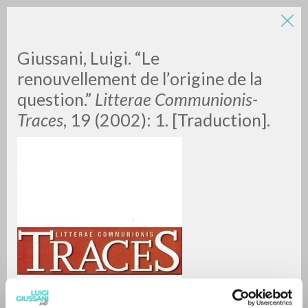
Giussani, Luigi. “Le
renouvellement de l’origine de la
question.”
Litterae Communionis-
Traces
, 19 (2002): 1. [Traduction].
RICERCA AVANZATA »
A
Z
0
DOCUMENTI TROVATI
RISULTATI SUCCESSIVI