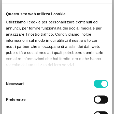
Questo sito web utilizza i cookie
Utilizziamo i cookie per personalizzare contenuti ed
annunci, per fornire funzionalità dei social media e per
analizzare il nostro traffico. Condividiamo inoltre
Giussani Luigi
Autore
informazioni sul modo in cui utilizzi il nostro sito con i
nostri partner che si occupano di analisi dei dati web,
Francese
pubblicità e social media, i quali potrebbero combinarle
Litterae Communionis-Traces
IL PROGETTO
con altre informazioni che hai fornito loro o che hanno
2002
Pagine: 1
raccolto dal tuo utilizzo dei loro servizi.
Il portale raccoglie e rende accessibili gli scritti
di Luigi Giussani: quasi 5000 voci bibliografiche,
Selezione
testi integrali in 5 lingue e percorsi tematici
Necessari
del
ULTIMO AGGIORNAMENTO
dedicati.
consenso
02/03/2020
Preferenze
NAVIGA