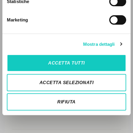
LEGGI IL FULL TEXT NELL'EDIZIONE
Statistiche
Ricerca avanzata »
DISPONIBILE
Il PerCorso
Contatti
STORIA EDITORIALE
Marketing
Login
SINTESI DEI CONTENUTI
TRADUZIONI
LINGUA
Mostra dettagli
OPERE COLLEGATE
Italiano
Inglese
Spagnolo
ACCETTA TUTTI
TRADUZIONI OPERE COLLEGATE
NEWSLETTER
TESTO MADRE
ACCETTA SELEZIONATI
Ricevi aggiornamenti su nuove pubblicazioni,
NOMI
eventi e percorsi editoriali.
RIFIUTA
Iscriviti