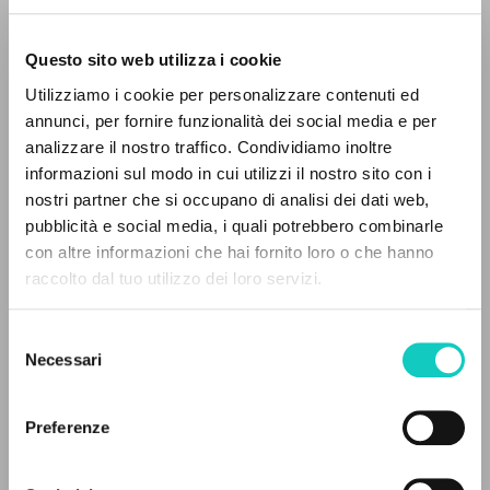
Questo sito web utilizza i cookie
Utilizziamo i cookie per personalizzare contenuti ed
Giussani Luigi
Autore
annunci, per fornire funzionalità dei social media e per
analizzare il nostro traffico. Condividiamo inoltre
Francese
informazioni sul modo in cui utilizzi il nostro sito con i
30 Jours
nostri partner che si occupano di analisi dei dati web,
1995
pubblicità e social media, i quali potrebbero combinarle
Pagine: 3
IL PROGETTO
con altre informazioni che hai fornito loro o che hanno
raccolto dal tuo utilizzo dei loro servizi.
Il portale raccoglie e rende accessibili gli scritti
di Luigi Giussani: quasi 5000 voci bibliografiche,
ULTIMO AGGIORNAMENTO
Selezione
30/04/2020
testi integrali in 5 lingue e percorsi tematici
Necessari
del
dedicati.
consenso
Preferenze
LEGGI IL FULL TEXT NELL'EDIZIONE
NAVIGA
DISPONIBILE