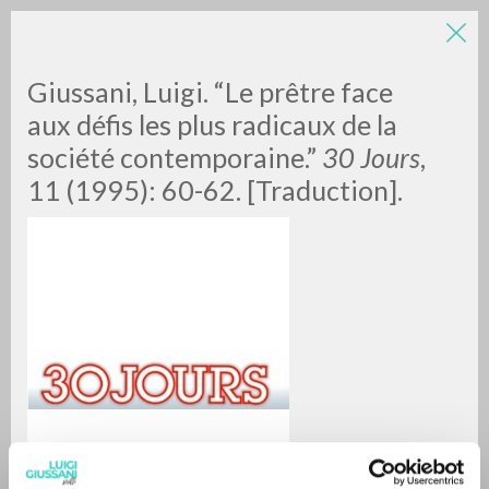
Giussani, Luigi. “Le prêtre face
aux défis les plus radicaux de la
société contemporaine.”
30 Jours
,
11 (1995): 60-62. [Traduction].
RICERCA AVANZATA »
A
Z
0
DOCUMENTI TROVATI
RISULTATI SUCCESSIVI