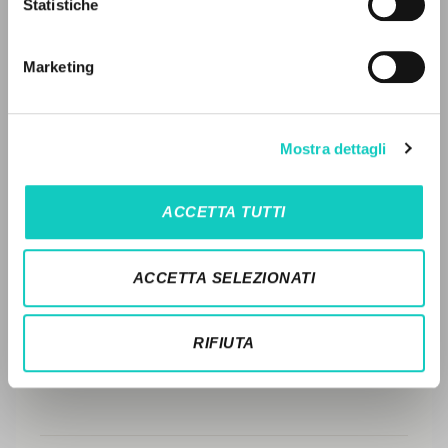
Statistiche
Ricerca avanzata »
STORIA EDITORIALE
Il PerCorso
Contatti
SINTESI DEI CONTENUTI
Marketing
Login
TRADUZIONI
OPERE COLLEGATE
LINGUA
Mostra dettagli
TRADUZIONI OPERE COLLEGATE
Italiano
Inglese
Spagnolo
ACCETTA TUTTI
TESTO MADRE
NEWSLETTER
NOMI
ACCETTA SELEZIONATI
Ricevi aggiornamenti su nuove pubblicazioni,
eventi e percorsi editoriali.
RIFIUTA
Iscriviti