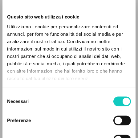
Questo sito web utilizza i cookie
Utilizziamo i cookie per personalizzare contenuti ed
annunci, per fornire funzionalità dei social media e per
Giussani Luigi
Autore
analizzare il nostro traffico. Condividiamo inoltre
informazioni sul modo in cui utilizzi il nostro sito con i
Italiano
nostri partner che si occupano di analisi dei dati web,
Litterae Communionis-Tracce
pubblicità e social media, i quali potrebbero combinarle
1999
IL PROGETTO
con altre informazioni che hai fornito loro o che hanno
Pagine: 1
raccolto dal tuo utilizzo dei loro servizi.
Il portale raccoglie e rende accessibili gli scritti
di Luigi Giussani: quasi 5000 voci bibliografiche,
Selezione
testi integrali in 5 lingue e percorsi tematici
ULTIMO AGGIORNAMENTO
Necessari
del
26/11/2018
dedicati.
consenso
Preferenze
NAVIGA
FULL TEXT