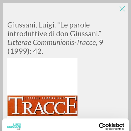
Giussani, Luigi. “Le parole
introduttive di don Giussani.”
Litterae Communionis-Tracce
, 9
(1999): 42.
RICERCA AVANZATA »
A
Z
0
DOCUMENTI TROVATI
RISULTATI SUCCESSIVI