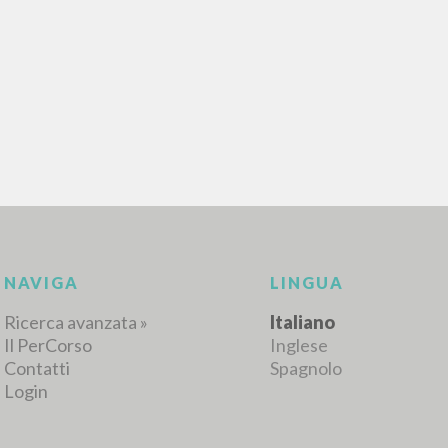
RISULTATI SUCCESSIVI
NAVIGA
LINGUA
Ricerca avanzata »
Italiano
Il PerCorso
Inglese