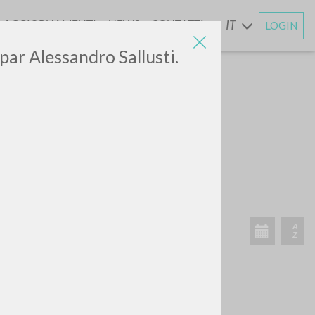
AGGIORNAMENTI
NEWS
CONTATTI
IT
LOGIN
E
 par Alessandro Sallusti.
CERCA
Frase esatta
 »
ATTIVITÀ RECENTI
A
Z