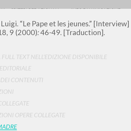
RIA
CRITERI REDAZIONALI
INFO DI NAVIGAZIONE
Luigi. “Le Pape et les jeunes.” [Interview]
8, 9 (2000)
:
46-49. [Traduction].
L FULL TEXT NELL'EDIZIONE DISPONIBILE
 EDITORIALE
RICERCA AVANZATA
i risultati ancora più precisi? Utilizza la
I DEI CONTENUTI
0
DOCUMENTI TROVATI
IONI
Visualizza dettagli per tipologia
COLLEGATE
LINGUA
AUTORE
ANNO
IONI OPERE COLLEGATE
MADRE