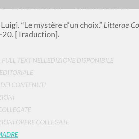
RIA
CRITERI REDAZIONALI
INFO DI NAVIGAZIONE
 Luigi. “Le mystère d’un choix.”
Litterae C
-20. [Traduction].
L FULL TEXT NELL'EDIZIONE DISPONIBILE
 EDITORIALE
RICERCA AVANZATA
i risultati ancora più precisi? Utilizza la
I DEI CONTENUTI
0
DOCUMENTI TROVATI
IONI
Visualizza dettagli per tipologia
COLLEGATE
LINGUA
AUTORE
ANNO
IONI OPERE COLLEGATE
MADRE