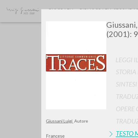
BIOGRAFIA
BIBLIOGRAFIA SECONDA
Giussani,
(2001): 9
LEGGI I
STORIA
Vuo
SINTES
TRADUZ
OPERE 
TIPOLOGIA OPERA
TRADUZ
Giussani Luigi
Autore
TESTO 
Francese