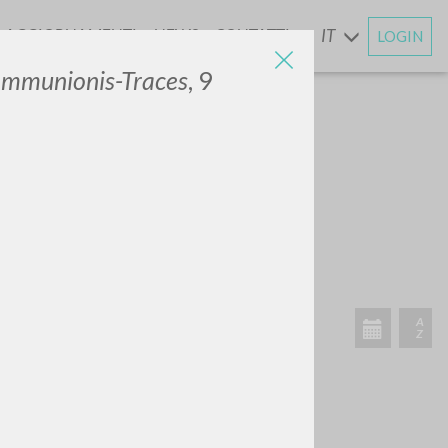
AGGIORNAMENTI
NEWS
CONTATTI
IT
LOGIN
E
ommunionis-Traces
, 9
CERCA
Frase esatta
 »
ATTIVITÀ RECENTI
A
Z