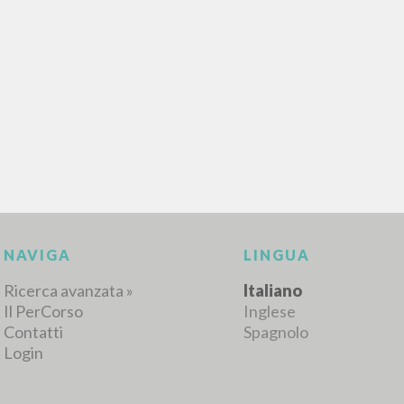
RISULTATI SUCCESSIVI
NAVIGA
LINGUA
Ricerca avanzata »
Italiano
Il PerCorso
Inglese