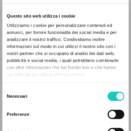
Questo sito web utilizza i cookie
RICERCA AVANZATA »
Utilizziamo i cookie per personalizzare contenuti ed
A
Z
annunci, per fornire funzionalità dei social media e per
analizzare il nostro traffico. Condividiamo inoltre
0
DOCUMENTI TROVATI
Giussani Luigi
Autore
informazioni sul modo in cui utilizzi il nostro sito con i
nostri partner che si occupano di analisi dei dati web,
Spagnolo
pubblicità e social media, i quali potrebbero combinarle
Comunión y Liberación
con altre informazioni che hai fornito loro o che hanno
1990
raccolto dal tuo utilizzo dei loro servizi.
RISULTATI SUCCESSIVI
Pagine: 4
Selezione
Necessari
del
consenso
ULTIMO AGGIORNAMENTO
12/01/2021
Preferenze