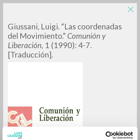
LUIGI
Giussani, Luigi. “Las coordenadas
del Movimiento.”
Comunión y
Liberación
, 1 (1990): 4-7.
GIUSSANI
[Traducción].
scritti