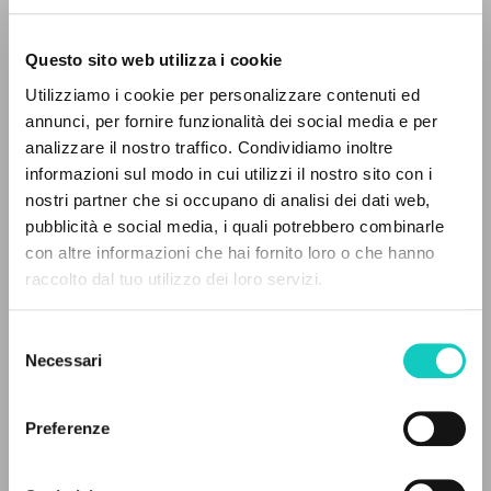
Questo sito web utilizza i cookie
RICERCA AVANZATA »
Utilizziamo i cookie per personalizzare contenuti ed
A
Z
annunci, per fornire funzionalità dei social media e per
Giussani Luigi
Autore
analizzare il nostro traffico. Condividiamo inoltre
0
DOCUMENTI TROVATI
informazioni sul modo in cui utilizzi il nostro sito con i
Italiano
nostri partner che si occupano di analisi dei dati web,
Litterae Communionis-Tracce
pubblicità e social media, i quali potrebbero combinarle
1999
con altre informazioni che hai fornito loro o che hanno
Pagine: 12
raccolto dal tuo utilizzo dei loro servizi.
RISULTATI SUCCESSIVI
Selezione
ULTIMO AGGIORNAMENTO
Necessari
del
14/06/2018
consenso
Preferenze
FULL TEXT