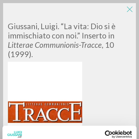
LUIGI
Giussani, Luigi. “La vita: Dio si è
immischiato con noi.” Inserto in
Litterae Communionis-Tracce
, 10
GIUSSANI
(1999).
scritti