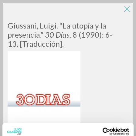
Giussani, Luigi. “La utopía y la
presencia.”
30 Días,
8 (1990): 6-
13. [Traducción].
A
Z
0
DOCUMENTI TROVATI
RISULTATI SUCCESSIVI