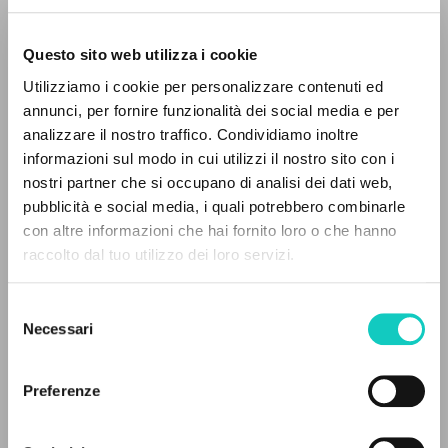
Questo sito web utilizza i cookie
Giussani Luigi
Autore
Utilizziamo i cookie per personalizzare contenuti ed
annunci, per fornire funzionalità dei social media e per
Spagnolo
IL PROGETTO
analizzare il nostro traffico. Condividiamo inoltre
30 Dias
1990
informazioni sul modo in cui utilizzi il nostro sito con i
Il portale raccoglie e rende accessibili gli scritti
Pagine: 8
nostri partner che si occupano di analisi dei dati web,
di Luigi Giussani: quasi 5000 voci bibliografiche,
pubblicità e social media, i quali potrebbero combinarle
testi integrali in 5 lingue e percorsi tematici
con altre informazioni che hai fornito loro o che hanno
dedicati.
raccolto dal tuo utilizzo dei loro servizi.
ULTIMO AGGIORNAMENTO
26/08/2020
Selezione
NAVIGA
Necessari
del
consenso
Ricerca avanzata »
Il PerCorso
LEGGI IL FULL TEXT NELL'EDIZIONE
Preferenze
Contatti
DISPONIBILE
Login