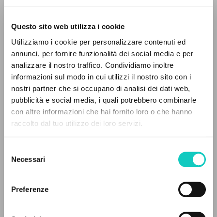
Questo sito web utilizza i cookie
Utilizziamo i cookie per personalizzare contenuti ed
annunci, per fornire funzionalità dei social media e per
analizzare il nostro traffico. Condividiamo inoltre
informazioni sul modo in cui utilizzi il nostro sito con i
Giussani Luigi
Autore
nostri partner che si occupano di analisi dei dati web,
pubblicità e social media, i quali potrebbero combinarle
Spagnolo
IL PROGETTO
con altre informazioni che hai fornito loro o che hanno
Litterae Communionis-Huellas
raccolto dal tuo utilizzo dei loro servizi.
2001
Il portale raccoglie e rende accessibili gli scritti
Pagine: 8
di Luigi Giussani: quasi 5000 voci bibliografiche,
Selezione
testi integrali in 5 lingue e percorsi tematici
Necessari
del
dedicati.
consenso
ULTIMO AGGIORNAMENTO
15/12/2020
Preferenze
NAVIGA