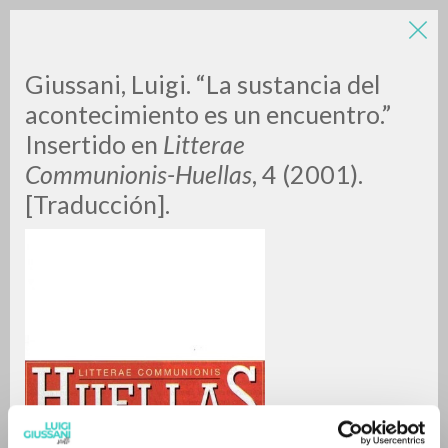
Giussani, Luigi. “La sustancia del
acontecimiento es un encuentro.”
Insertido en
Litterae
Communionis-Huellas
, 4 (2001).
[Traducción].
RICERCA AVANZATA »
A
Z
0
DOCUMENTI TROVATI
RISULTATI SUCCESSIVI