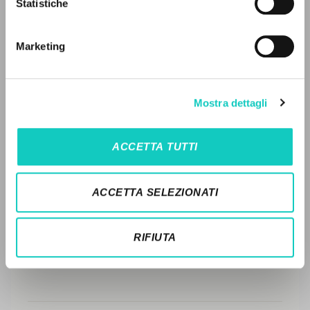
Statistiche
Ricerca avanzata »
FULL TEXT
Il PerCorso
Contatti
Marketing
Login
STORIA EDITORIALE
SINTESI DEI CONTENUTI
LINGUA
Mostra dettagli
TRADUZIONI
Italiano
Inglese
Spagnolo
OPERE COLLEGATE
ACCETTA TUTTI
TRADUZIONI OPERE COLLEGATE
NEWSLETTER
TESTO MADRE
ACCETTA SELEZIONATI
Ricevi aggiornamenti su nuove pubblicazioni,
NOMI
eventi e percorsi editoriali.
RIFIUTA
Iscriviti