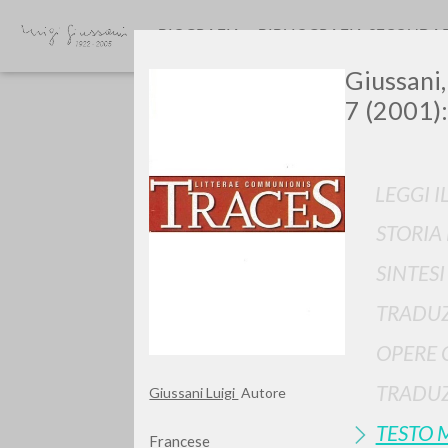
BIOGRAFIA
BIBLIOGRAFIA SECONDA
Giussani,
7 (2001):
LEGGI I
STORIA
GIU
SINTES
TRADUZ
OPERE 
TRADUZ
Giussani Luigi
Autore
TESTO 
Francese