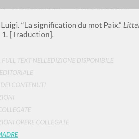
RIA
CRITERI REDAZIONALI
INFO DI NAVIGAZIONE
 Luigi. “La signification du mot Paix.”
Litt
 1. [Traduction].
LUIGI
L FULL TEXT NELL'EDIZIONE DISPONIBILE
 EDITORIALE
SSANI
I DEI CONTENUTI
IONI
scritti
COLLEGATE
IONI OPERE COLLEGATE
MADRE