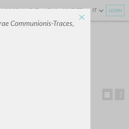
AGGIORNAMENTI
NEWS
CONTATTI
IT
LOGIN
E
erae Communionis-Traces
,