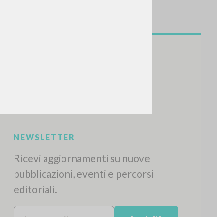
CERCA
Frase esatta
 »
ATTIVITÀ RECENTI
A
Z