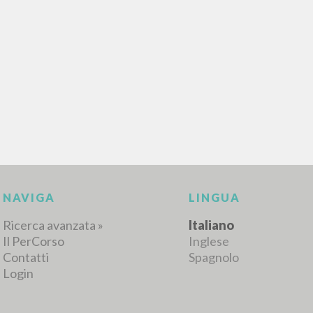
RICERCA AVANZATA
i risultati ancora più precisi? Utilizza la
0
DOCUMENTI TROVATI
Visualizza dettagli per tipologia
LINGUA
AUTORE
ANNO