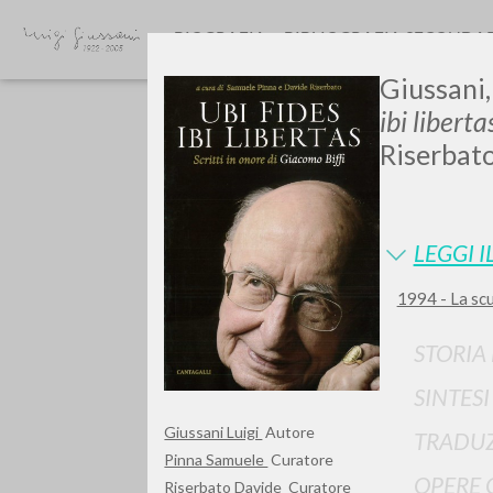
BIOGRAFIA
BIBLIOGRAFIA SECONDA
Giussani, 
ibi liberta
Riserbato
LEGGI I
Vuo
1994 - La scuo
STORIA
SINTES
TIPOLOGIA OPERA
Giussani Luigi
Autore
TRADUZ
Pinna Samuele
Curatore
OPERE 
Riserbato Davide
Curatore