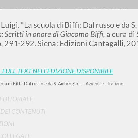
RIA
CRITERI REDAZIONALI
INFO DI NAVIGAZIONE
Luigi. “La scuola di Biffi: Dal russo e da S.
s: Scritti in onore di Giacomo Biffi
, a cura d
, 291-292. Siena: Edizioni Cantagalli, 20
L FULL TEXT NELL'EDIZIONE DISPONIBILE
RICERCA AVANZATA
i risultati ancora più precisi? Utilizza la
la di Biffi: Dal russo e da S. Ambrogio ... - Avvenire - Italiano
0
DOCUMENTI TROVATI
 EDITORIALE
Visualizza dettagli per tipologia
I DEI CONTENUTI
LINGUA
AUTORE
ANNO
IONI
COLLEGATE