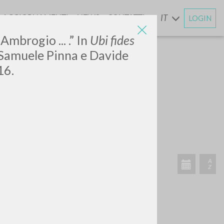
AGGIORNAMENTI
NEWS
CONTATTI
IT
LOGIN
E
 Ambrogio ... .” In
Ubi fides
i Samuele Pinna e Davide
16.
CERCA
Frase esatta
 »
ATTIVITÀ RECENTI
A
Z