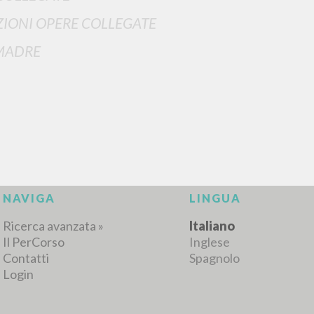
IONI OPERE COLLEGATE
MADRE
RISULTATI SUCCESSIVI
NAVIGA
LINGUA
Ricerca avanzata »
Italiano
Il PerCorso
Inglese