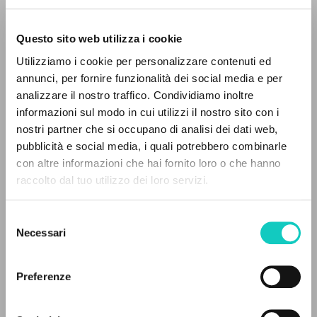
Questo sito web utilizza i cookie
Utilizziamo i cookie per personalizzare contenuti ed
annunci, per fornire funzionalità dei social media e per
Giussani Luigi
Autore
analizzare il nostro traffico. Condividiamo inoltre
informazioni sul modo in cui utilizzi il nostro sito con i
Italiano
nostri partner che si occupano di analisi dei dati web,
Litterae Communionis-Tracce
pubblicità e social media, i quali potrebbero combinarle
2005
IL PROGETTO
con altre informazioni che hai fornito loro o che hanno
Pagine: 1
raccolto dal tuo utilizzo dei loro servizi.
Il portale raccoglie e rende accessibili gli scritti
di Luigi Giussani: quasi 5000 voci bibliografiche,
Selezione
testi integrali in 5 lingue e percorsi tematici
ULTIMO AGGIORNAMENTO
Necessari
del
03/05/2022
dedicati.
consenso
Preferenze
NAVIGA
FULL TEXT