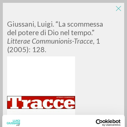
Giussani, Luigi. “La scommessa
del potere di Dio nel tempo.”
Litterae Communionis-Tracce
, 1
(2005): 128.
RICERCA AVANZATA »
A
Z
0
DOCUMENTI TROVATI
RISULTATI SUCCESSIVI