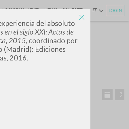
AGGIORNAMENTI
NEWS
CONTATTI
IT
LOGIN
E
experiencia del absoluto
 en el siglo XXI: Actas de
nca, 2015
, coordinado por
o (Madrid): Ediciones
as, 2016.
CERCA
Frase esatta
 »
ATTIVITÀ RECENTI
A
Z