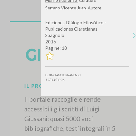
Murillo Ildefonso
Curatore
Serrano Vicente Juan
Autore
Ediciones Diálogo Filosófico -
Publicaciones Claretianas
Spagnolo
2016
Pagine: 10
ULTIMO AGGIORNAMENTO
17/03/2026
IL PROGETTO
Il portale raccoglie e rende