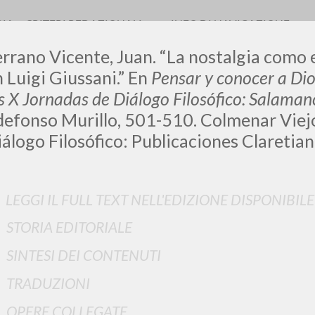
RIA
CRITERI REDAZIONALI
INFO DI NAVIGAZIONE
errano Vicente, Juan. “La nostalgia como 
 Luigi Giussani.” En
Pensar y conocer a Dios
s X Jornadas de Diálogo Filosófico: Salama
ldefonso Murillo, 501-510. Colmenar Viej
álogo Filosófico: Publicaciones Claretian
RICERCA AVANZATA
i risultati ancora più precisi? Utilizza la
LEGGI IL FULL TEXT NELL'EDIZIONE DISPONIBILE
0
DOCUMENTI TROVATI
STORIA EDITORIALE
Visualizza dettagli per tipologia
SINTESI DEI CONTENUTI
LINGUA
AUTORE
ANNO
TRADUZIONI
OPERE COLLEGATE