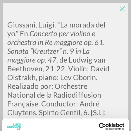
LUIGI
Giussani, Luigi. “La morada del
yo.” En
Concerto per violino e
GIUSSANI
orchestra in Re maggiore op. 61.
Sonata “Kreutzer” n. 9 in La
maggiore op. 47,
de Ludwig van
scritti
Beethoven, 21-22. Violín: David
Oistrakh, piano: Lev Oborin.
Realizado por: Orchestre
National de la Radiodiffusion
Française. Conductor: André
Cluytens. Spirto Gentil, 6. [S.l.]:
EMI Classics, 1998. [Cd-Audio +
folleto].