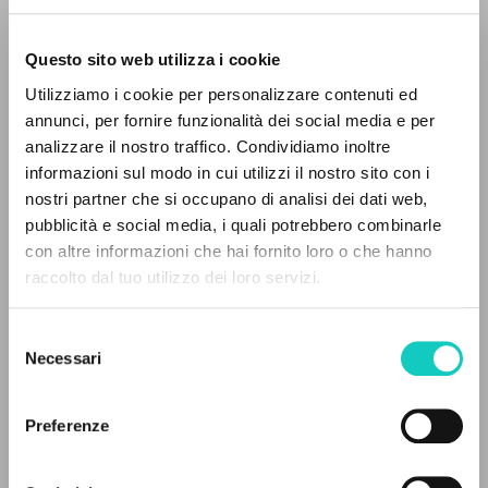
Questo sito web utilizza i cookie
Utilizziamo i cookie per personalizzare contenuti ed
annunci, per fornire funzionalità dei social media e per
IL PROGETTO
analizzare il nostro traffico. Condividiamo inoltre
informazioni sul modo in cui utilizzi il nostro sito con i
Il portale raccoglie e rende accessibili gli scritti
nostri partner che si occupano di analisi dei dati web,
di Luigi Giussani: quasi 5000 voci bibliografiche,
pubblicità e social media, i quali potrebbero combinarle
Allegri Gregorio
Compositore
testi integrali in 5 lingue e percorsi tematici
con altre informazioni che hai fornito loro o che hanno
Giovanni Pierluigi da Palestrina
Compositore
dedicati.
raccolto dal tuo utilizzo dei loro servizi.
Giussani Luigi
Autore
Selezione
Società Cooperativa Editoriale Nuovo Mondo/Universal
NAVIGA
Necessari
Italiano
del
2006
consenso
Ricerca avanzata »
Pagine: 2
Il PerCorso
Preferenze
Contatti
Login