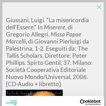
Giussani, Luigi. “La misericordia
dell’Essere.” In
Miserere
, di
Gregorio Allegri.
Missa Papae
Marcelli
, di
Giovanni Pierluigi da
A
Z
Palestrina, 1-2. Eseguiti da: The
Tallis Scholars. Direttore: Peter
0
DOCUMENTI TROVATI
Phillips. Spirto Gentil, 37. Milano:
Società Cooperativa Editoriale
Nuovo Mondo/Universal, 2006.
RISULTATI SUCCESSIVI
[CD-Audio + libretto].