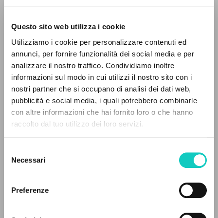
Questo sito web utilizza i cookie
Giussani Luigi
Autore
Utilizziamo i cookie per personalizzare contenuti ed
annunci, per fornire funzionalità dei social media e per
Italiano
IL PROGETTO
analizzare il nostro traffico. Condividiamo inoltre
Corriere della Sera
2002
informazioni sul modo in cui utilizzi il nostro sito con i
Il portale raccoglie e rende accessibili gli scritti
Pagine: 3
nostri partner che si occupano di analisi dei dati web,
di Luigi Giussani: quasi 5000 voci bibliografiche,
pubblicità e social media, i quali potrebbero combinarle
testi integrali in 5 lingue e percorsi tematici
con altre informazioni che hai fornito loro o che hanno
dedicati.
raccolto dal tuo utilizzo dei loro servizi.
ULTIMO AGGIORNAMENTO
06/05/2019
Selezione
NAVIGA
Necessari
del
consenso
Ricerca avanzata »
FULL TEXT
Il PerCorso
Preferenze
Contatti
STORIA EDITORIALE
Login