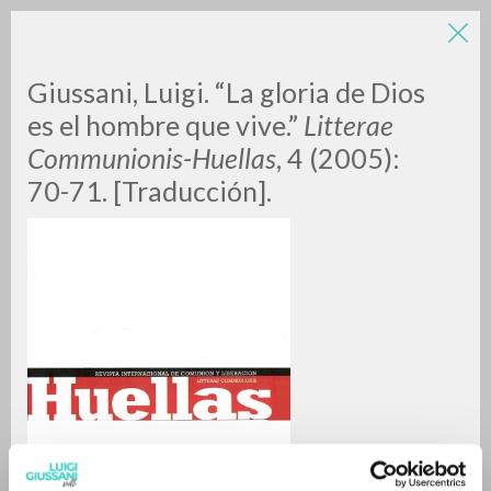
Giussani, Luigi. “La gloria de Dios
es el hombre que vive.”
Litterae
Communionis-Huellas
, 4 (2005):
70-71. [Traducción].
RICERCA AVANZATA »
A
Z
0
DOCUMENTI TROVATI
RISULTATI SUCCESSIVI