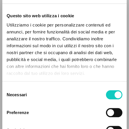
Questo sito web utilizza i cookie
Utilizziamo i cookie per personalizzare contenuti ed
annunci, per fornire funzionalità dei social media e per
analizzare il nostro traffico. Condividiamo inoltre
Giussani Luigi
Autore
informazioni sul modo in cui utilizzi il nostro sito con i
nostri partner che si occupano di analisi dei dati web,
Spagnolo
pubblicità e social media, i quali potrebbero combinarle
Litterae Communionis-Huellas
IL PROGETTO
con altre informazioni che hai fornito loro o che hanno
2005
Pagine: 2
raccolto dal tuo utilizzo dei loro servizi.
Il portale raccoglie e rende accessibili gli scritti
di Luigi Giussani: quasi 5000 voci bibliografiche,
Selezione
testi integrali in 5 lingue e percorsi tematici
Necessari
del
ULTIMO AGGIORNAMENTO
dedicati.
consenso
04/04/2025
Preferenze
NAVIGA