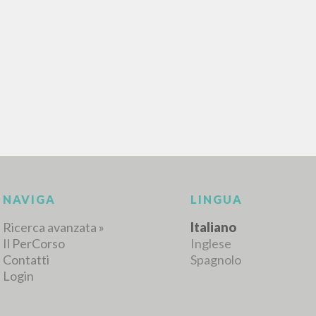
RISULTATI SUCCESSIVI
NAVIGA
LINGUA
Ricerca avanzata »
Italiano
Il PerCorso
Inglese