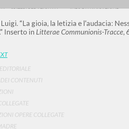
RIA
CRITERI REDAZIONALI
INFO DI NAVIGAZIONE
Luigi. “La gioia, la letizia e l’audacia: N
” Inserto in
Litterae Communionis-Tracce
, 
EXT
 EDITORIALE
RICERCA AVANZATA
i risultati ancora più precisi? Utilizza la
I DEI CONTENUTI
0
DOCUMENTI TROVATI
IONI
Visualizza dettagli per tipologia
COLLEGATE
LINGUA
AUTORE
ANNO
IONI OPERE COLLEGATE
MADRE