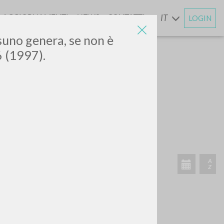
AGGIORNAMENTI
NEWS
CONTATTI
IT
LOGIN
E
essuno genera, se non è
6 (1997).
CERCA
Frase esatta
 »
ATTIVITÀ RECENTI
A
Z