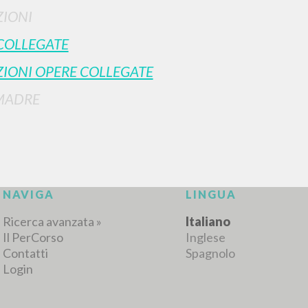
IONI
COLLEGATE
IONI OPERE COLLEGATE
MADRE
RICERCA AVANZATA
i risultati ancora più precisi? Utilizza la
0
DOCUMENTI TROVATI
Visualizza dettagli per tipologia
LINGUA
AUTORE
ANNO