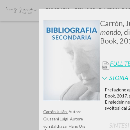
BIOGRAFIA
BIBLIOGRAFIA SECONDA
Carrón, J
mondo
, 
Book, 20
FULL T
GIU
STORIA
Prefazione ap
Book, 2017, p
Einsiedeln ne
svoltosi dal 
Carrón Julián
Autore
Giussani Luigi
Autore
SINTES
von Balthasar Hans Urs