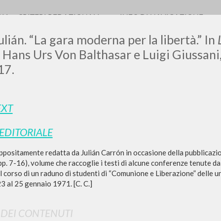
RIA
CRITERI REDAZIONALI
INFO DI NAVIGAZIONE
ulián. “La gara moderna per la libertà.” In
di Hans Urs Von Balthasar e Luigi Giussani
17.
LUIGI
EXT
SSANI
 EDITORIALE
positamente redatta da Julián Carrón in occasione della pubblicazi
scritti
p. 7-16), volume che raccoglie i testi di alcune conferenze tenute d
l corso di un raduno di studenti di “Comunione e Liberazione” delle u
23 al 25 gennaio 1971. [C. C.]
I DEI CONTENUTI