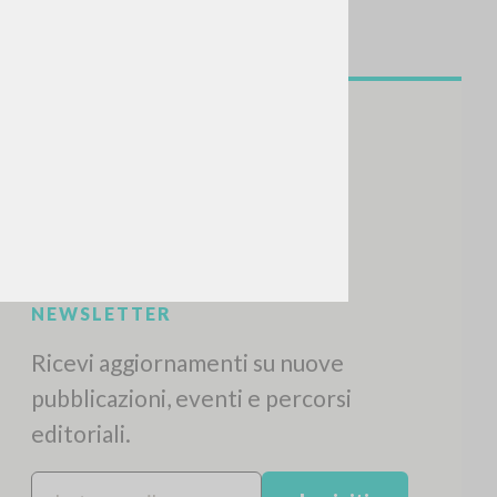
CERCA
Frase esatta
 »
ATTIVITÀ RECENTI
A
Z