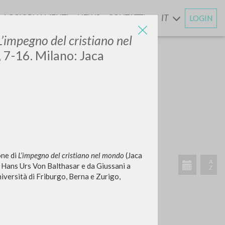
AGGIORNAMENTI
NEWS
CONTATTI
IT
LOGIN
E
L’impegno del cristiano nel
, 7-16. Milano: Jaca
one di
L’impegno del cristiano nel mondo
(Jaca
a Hans Urs Von Balthasar e da Giussani a
niversità di Friburgo, Berna e Zurigo,