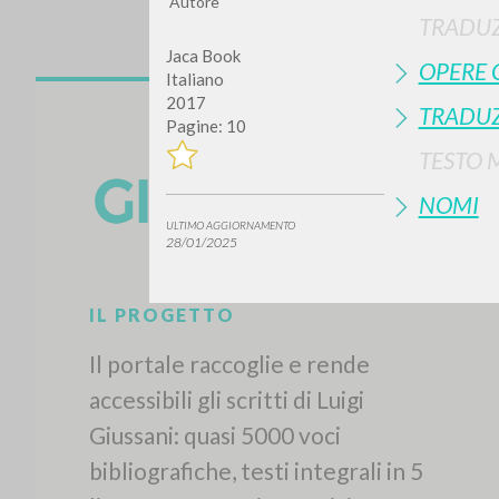
Autore
TRADUZ
Jaca Book
OPERE 
Italiano
2017
TRADUZ
Pagine: 10
TESTO 
NOMI
Vuo
ULTIMO AGGIORNAMENTO
28/01/2025
TIPOLOGIA OPERA