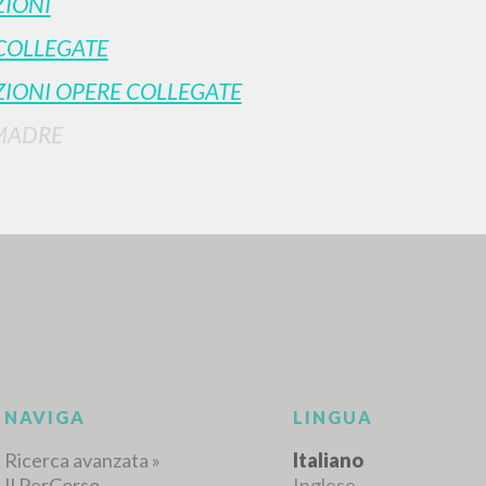
IONI
COLLEGATE
IONI OPERE COLLEGATE
MADRE
RICERCA AVANZATA
i risultati ancora più precisi? Utilizza la
0
DOCUMENTI TROVATI
Visualizza dettagli per tipologia
LINGUA
AUTORE
ANNO