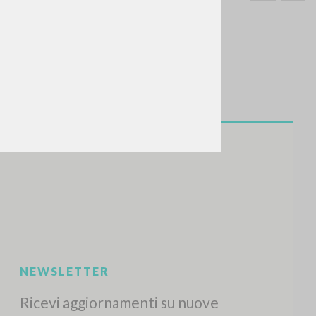
CERCA
Frase esatta
 »
ATTIVITÀ RECENTI
A
Z