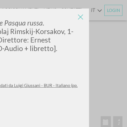
AGGIORNAMENTI
NEWS
CONTATTI
IT
LOGIN
E
e Pasqua russa.
olaj Rimskij-Korsakov, 1-
Direttore: Ernest
D-Audio + libretto].
dati da Luigi Giussani - BUR - Italiano (pp.