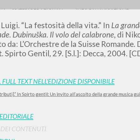
RIA
CRITERI REDAZIONALI
INFO DI NAVIGAZIONE
Luigi. “La festosità della vita.” In
La grand
de. Dubinuška. Il volo del calabrone
, di Nik
to da: L’Orchestre de la Suisse Romande. 
 Spirto Gentil, 29. [S.l.]: Decca, 2004. [C
LUIGI
SSANI
L FULL TEXT NELL'EDIZIONE DISPONIBILE
ibuti].” In Spirto gentil: Un invito all’ascolto della grande musica gui
scritti
 EDITORIALE
I DEI CONTENUTI