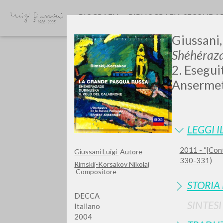
BIOGRAFIA
BIBLIOGRAFIA SECONDA
Giussani, 
Shéhéraza
2. Esegui
Ansermet.
GIU
LEGGI I
2011 - “[Contr
Giussani Luigi
Autore
330-331)
Rimskij-Korsakov Nikolaj
Compositore
STORIA
DECCA
SINTES
Italiano
2004