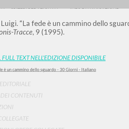
RIA
CRITERI REDAZIONALI
INFO DI NAVIGAZIONE
 Luigi. “La fede è un cammino dello sguard
nis-Tracce
, 9 (1995).
0
DOCUMENTI TROVATI
L FULL TEXT NELL'EDIZIONE DISPONIBILE
e è un cammino dello sguardo - 30 Giorni - Italiano
Visualizza dettagli per tipologia
LINGUA
AUTORE
ANNO
 EDITORIALE
I DEI CONTENUTI
IONI
COLLEGATE
RISULTATI SUCCESSIVI