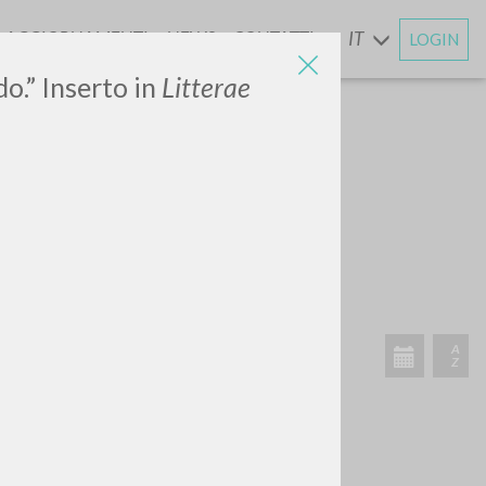
AGGIORNAMENTI
NEWS
CONTATTI
IT
LOGIN
E
o.” Inserto in
Litterae
ATTIVITÀ RECENTI
A
Z