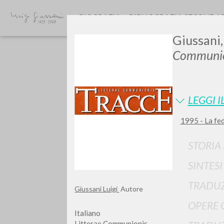
BIOGRAFIA
BIBLIOGRAFIA SECONDA
Giussani,
Communio
LEGGI I
1995 - La fed
TIPOLOGIA OPERA
STORIA
SINTES
TRADUZ
Giussani Luigi
Autore
OPERE 
Italiano
Litterae Communionis-