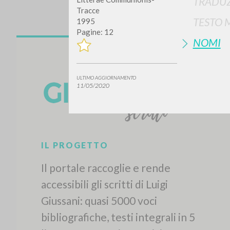
TRADUZ
Tracce
TESTO 
1995
Pagine: 12
NOMI
ULTIMO AGGIORNAMENTO
11/05/2020
IL PROGETTO
Il portale raccoglie e rende
accessibili gli scritti di Luigi
Giussani: quasi 5000 voci
bibliografiche, testi integrali in 5