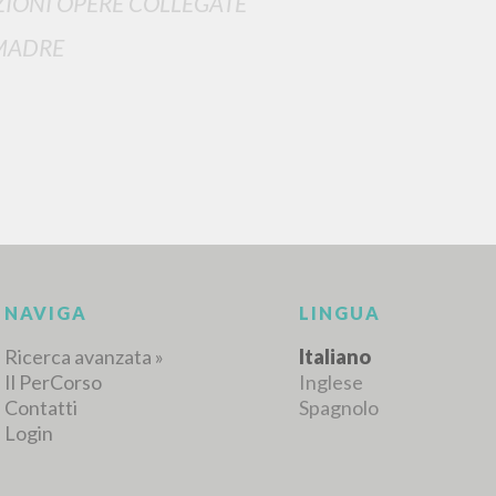
IONI OPERE COLLEGATE
MADRE
NAVIGA
LINGUA
Ricerca avanzata »
Italiano
Il PerCorso
Inglese
Contatti
Spagnolo
Login