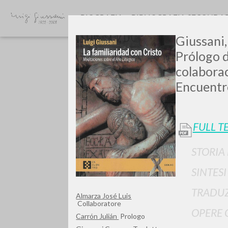
BIOGRAFIA
BIBLIOGRAFIA SECONDA
Giussani,
Prólogo d
colabora
Encuentr
FULL T
GIU
STORIA
SINTES
TRADUZ
Almarza José Luis
Collaboratore
OPERE 
Carrón Julián
Prologo