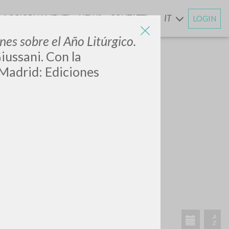
AGGIORNAMENTI
NEWS
CONTATTI
IT
LOGIN
E
nes sobre el Año Litúrgico.
iussani. Con la
Madrid: Ediciones