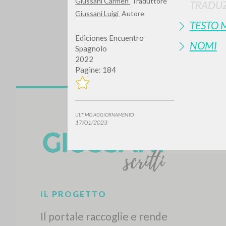
Giussani Carmen
Traduttore
TRADUZ
Giussani Luigi
Autore
TESTO 
Ediciones Encuentro
NOMI
Spagnolo
2022
Pagine: 184
Vuo
ULTIMO AGGIORNAMENTO
17/01/2023
TIPOLOGIA OPERA