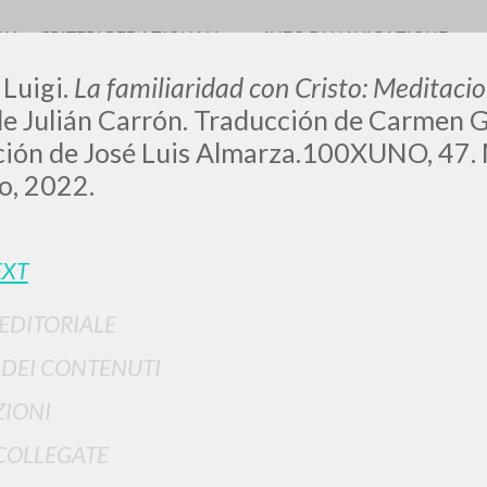
RIA
CRITERI REDAZIONALI
INFO DI NAVIGAZIONE
 Luigi.
La familiaridad con Cristo: Meditacio
e Julián Carrón. Traducción de Carmen G
ción de José Luis Almarza.100XUNO, 47. 
o, 2022.
LUIGI
EXT
SSANI
 EDITORIALE
scritti
I DEI CONTENUTI
IONI
COLLEGATE