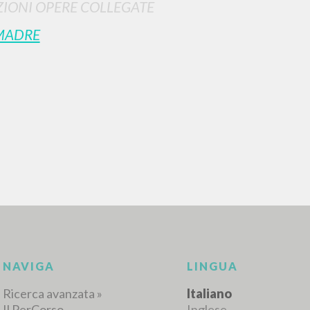
IONI OPERE COLLEGATE
MADRE
RICERCA AVANZATA
i risultati ancora più precisi? Utilizza la
0
DOCUMENTI TROVATI
Visualizza dettagli per tipologia
LINGUA
AUTORE
ANNO