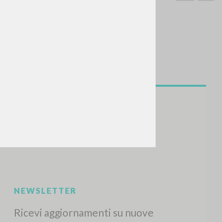
CERCA
Frase esatta
 »
ATTIVITÀ RECENTI
A
Z