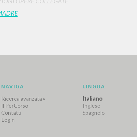
IONI OPERE COLLEGATE
MADRE
RISULTATI SUCCESSIVI
NAVIGA
LINGUA
Ricerca avanzata »
Italiano
Il PerCorso
Inglese