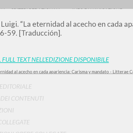
RIA
CRITERI REDAZIONALI
INFO DI NAVIGAZIONE
 Luigi. “La eternidad al acecho en cada ap
6-59. [Traducción].
L FULL TEXT NELL'EDIZIONE DISPONIBILE
ernidad al acecho en cada apariencia: Carisma y mandato - Litterae
RICERCA AVANZATA
i risultati ancora più precisi? Utilizza la
 EDITORIALE
0
DOCUMENTI TROVATI
I DEI CONTENUTI
Visualizza dettagli per tipologia
IONI
LINGUA
AUTORE
ANNO
COLLEGATE