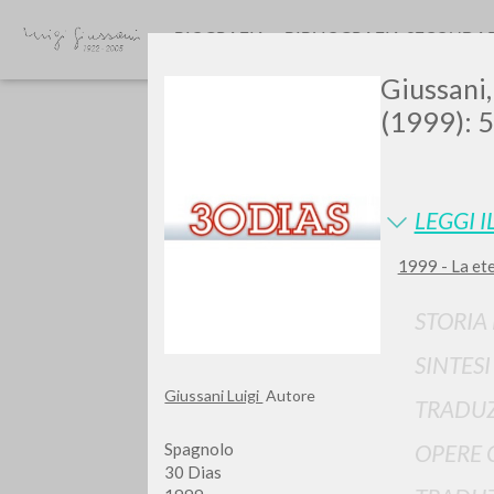
BIOGRAFIA
BIBLIOGRAFIA SECONDA
Giussani,
(1999): 5
LEGGI I
1999 - La et
Vuo
STORIA
SINTES
Giussani Luigi
Autore
TRADUZ
TIPOLOGIA OPERA
Spagnolo
OPERE 
30 Dias