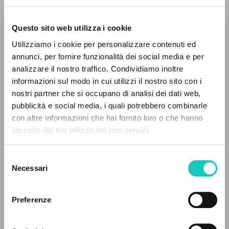
Questo sito web utilizza i cookie
Utilizziamo i cookie per personalizzare contenuti ed
annunci, per fornire funzionalità dei social media e per
analizzare il nostro traffico. Condividiamo inoltre
Giussani Luigi
Autore
informazioni sul modo in cui utilizzi il nostro sito con i
nostri partner che si occupano di analisi dei dati web,
Spagnolo
pubblicità e social media, i quali potrebbero combinarle
Comunión y Liberación
IL PROGETTO
con altre informazioni che hai fornito loro o che hanno
1991
raccolto dal tuo utilizzo dei loro servizi.
Pagine: 2
Il portale raccoglie e rende accessibili gli scritti
di Luigi Giussani: quasi 5000 voci bibliografiche,
Selezione
testi integrali in 5 lingue e percorsi tematici
Necessari
del
dedicati.
consenso
ULTIMO AGGIORNAMENTO
15/01/2021
Preferenze
NAVIGA