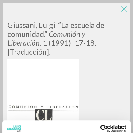
Giussani, Luigi. “La escuela de
comunidad.”
Comunión y
Liberación
, 1 (1991): 17-18.
[Traducción].
RICERCA AVANZATA »
A
Z
0
DOCUMENTI TROVATI
RISULTATI SUCCESSIVI