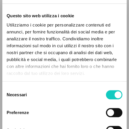
Questo sito web utilizza i cookie
Utilizziamo i cookie per personalizzare contenuti ed
annunci, per fornire funzionalità dei social media e per
analizzare il nostro traffico. Condividiamo inoltre
informazioni sul modo in cui utilizzi il nostro sito con i
Giussani Luigi
Autore
nostri partner che si occupano di analisi dei dati web,
pubblicità e social media, i quali potrebbero combinarle
Spagnolo
IL PROGETTO
con altre informazioni che hai fornito loro o che hanno
Litterae Communionis-Huellas
raccolto dal tuo utilizzo dei loro servizi.
1996
Il portale raccoglie e rende accessibili gli scritti
Pagine: 8
di Luigi Giussani: quasi 5000 voci bibliografiche,
Selezione
testi integrali in 5 lingue e percorsi tematici
Necessari
del
dedicati.
consenso
ULTIMO AGGIORNAMENTO
05/04/2024
Preferenze
NAVIGA