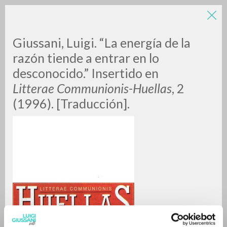
Giussani, Luigi. “La energía de la
razón tiende a entrar en lo
desconocido.” Insertido en
Litterae Communionis-Huellas
, 2
(1996). [Traducción].
RICERCA AVANZATA »
A
Z
0
DOCUMENTI TROVATI
RISULTATI SUCCESSIVI