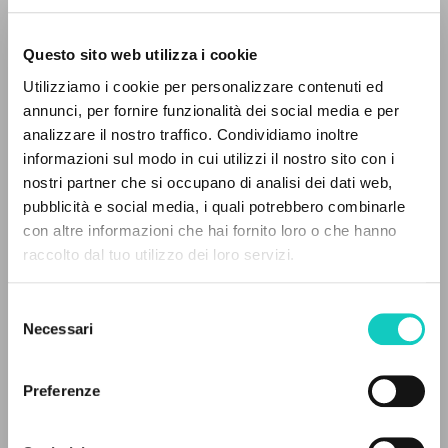
Questo sito web utilizza i cookie
Utilizziamo i cookie per personalizzare contenuti ed
annunci, per fornire funzionalità dei social media e per
analizzare il nostro traffico. Condividiamo inoltre
informazioni sul modo in cui utilizzi il nostro sito con i
nostri partner che si occupano di analisi dei dati web,
pubblicità e social media, i quali potrebbero combinarle
IL PROGETTO
con altre informazioni che hai fornito loro o che hanno
Imbimbo Margherita
Autore
raccolto dal tuo utilizzo dei loro servizi.
Il portale raccoglie e rende accessibili gli scritti
di Luigi Giussani: quasi 5000 voci bibliografiche,
Italiano
Selezione
testi integrali in 5 lingue e percorsi tematici
2010
Necessari
del
Pagine: 126
dedicati.
consenso
Preferenze
NAVIGA
ULTIMO AGGIORNAMENTO
23/01/2022