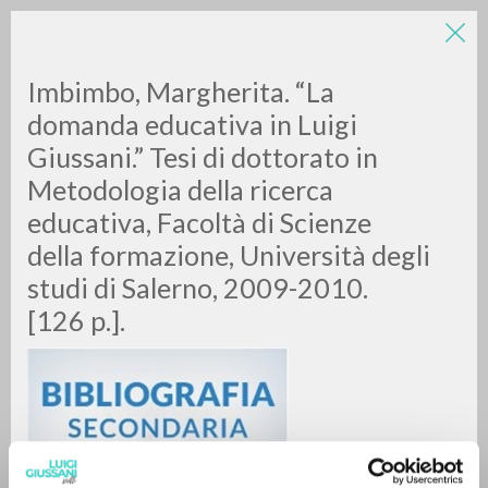
Imbimbo, Margherita. “La
domanda educativa in Luigi
Giussani.” Tesi di dottorato in
Metodologia della ricerca
educativa, Facoltà di Scienze
della formazione, Università degli
RICERCA AVANZATA »
studi di Salerno, 2009-2010.
A
Z
[126 p.].
0
DOCUMENTI TROVATI
RISULTATI SUCCESSIVI