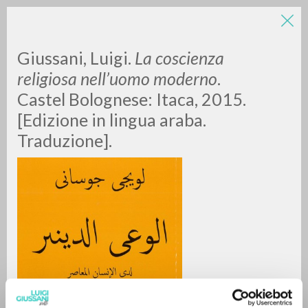
Giussani, Luigi.
La coscienza
religiosa nell’uomo moderno
.
Castel Bolognese: Itaca, 2015.
[Edizione in lingua araba.
Traduzione].
RICERCA AVANZATA »
A
Z
0
DOCUMENTI TROVATI
RISULTATI SUCCESSIVI