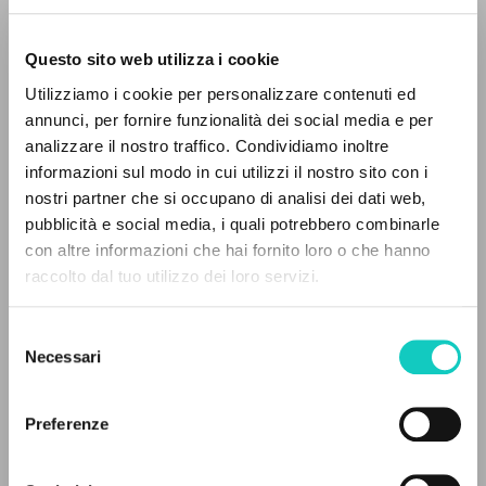
Questo sito web utilizza i cookie
Utilizziamo i cookie per personalizzare contenuti ed
annunci, per fornire funzionalità dei social media e per
analizzare il nostro traffico. Condividiamo inoltre
informazioni sul modo in cui utilizzi il nostro sito con i
nostri partner che si occupano di analisi dei dati web,
Abdel-Fattah Hassan
Traduttore
pubblicità e social media, i quali potrebbero combinarle
Giussani Luigi
Autore
IL PROGETTO
con altre informazioni che hai fornito loro o che hanno
raccolto dal tuo utilizzo dei loro servizi.
Itaca
Il portale raccoglie e rende accessibili gli scritti
Arabo
di Luigi Giussani: quasi 5000 voci bibliografiche,
2015
Selezione
Pagine: 64
testi integrali in 5 lingue e percorsi tematici
Necessari
del
dedicati.
consenso
Preferenze
ULTIMO AGGIORNAMENTO
NAVIGA
25/05/2026