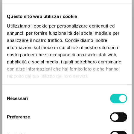
Questo sito web utilizza i cookie
RICERCA AVANZATA »
Utilizziamo i cookie per personalizzare contenuti ed
A
Z
annunci, per fornire funzionalità dei social media e per
analizzare il nostro traffico. Condividiamo inoltre
0
DOCUMENTI TROVATI
informazioni sul modo in cui utilizzi il nostro sito con i
nostri partner che si occupano di analisi dei dati web,
pubblicità e social media, i quali potrebbero combinarle
Belloni Emanuela
Curatore
con altre informazioni che hai fornito loro o che hanno
Giussani Luigi
Autore
raccolto dal tuo utilizzo dei loro servizi.
RISULTATI SUCCESSIVI
Savorana Alberto
Curatore
Selezione
BUR
Necessari
del
Italiano
2010
consenso
Pagine: 3
Preferenze