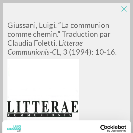
Giussani, Luigi. “La communion
comme chemin.” Traduction par
Claudia Foletti.
Litterae
Communionis-CL
, 3 (1994): 10-16.
A
Z
0
DOCUMENTI TROVATI
RISULTATI SUCCESSIVI