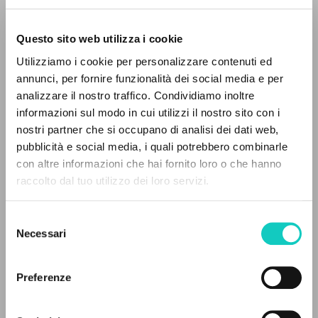
Questo sito web utilizza i cookie
Utilizziamo i cookie per personalizzare contenuti ed
annunci, per fornire funzionalità dei social media e per
IL PROGETTO
analizzare il nostro traffico. Condividiamo inoltre
Foletti Claudia
Traduttore
informazioni sul modo in cui utilizzi il nostro sito con i
Giussani Luigi
Autore
Il portale raccoglie e rende accessibili gli scritti
nostri partner che si occupano di analisi dei dati web,
di Luigi Giussani: quasi 5000 voci bibliografiche,
pubblicità e social media, i quali potrebbero combinarle
Francese
testi integrali in 5 lingue e percorsi tematici
con altre informazioni che hai fornito loro o che hanno
Litterae Communionis-CL
dedicati.
raccolto dal tuo utilizzo dei loro servizi.
1994
Pagine: 7
Selezione
NAVIGA
Necessari
del
consenso
Ricerca avanzata »
ULTIMO AGGIORNAMENTO
Il PerCorso
30/04/2020
Preferenze
Contatti
Login