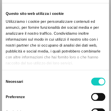
Questo sito web utilizza i cookie
RICERCA AVANZATA »
Utilizziamo i cookie per personalizzare contenuti ed
A
Z
annunci, per fornire funzionalità dei social media e per
analizzare il nostro traffico. Condividiamo inoltre
Giussani Luigi
Autore
0
DOCUMENTI TROVATI
informazioni sul modo in cui utilizzi il nostro sito con i
nostri partner che si occupano di analisi dei dati web,
Francese
pubblicità e social media, i quali potrebbero combinarle
Litterae Communionis-Traces
con altre informazioni che hai fornito loro o che hanno
2007
Pagine: 1
raccolto dal tuo utilizzo dei loro servizi.
RISULTATI SUCCESSIVI
Selezione
Necessari
del
ULTIMO AGGIORNAMENTO
consenso
08/06/2026
Preferenze