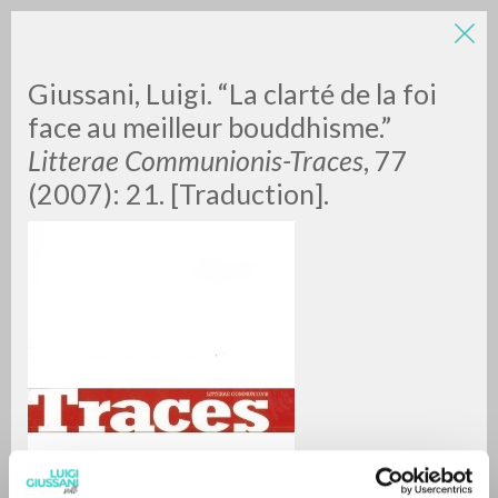
LUIGI
Giussani, Luigi. “La clarté de la foi
face au meilleur bouddhisme.”
Litterae Communionis-Traces
, 77
GIUSSANI
(2007): 21. [Traduction].
scritti