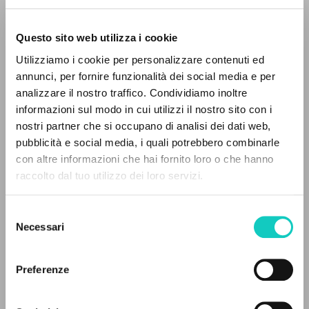
Questo sito web utilizza i cookie
RICERCA AVANZATA »
Utilizziamo i cookie per personalizzare contenuti ed
A
Z
annunci, per fornire funzionalità dei social media e per
Giussani Luigi
Autore
analizzare il nostro traffico. Condividiamo inoltre
0
DOCUMENTI TROVATI
informazioni sul modo in cui utilizzi il nostro sito con i
Italiano
nostri partner che si occupano di analisi dei dati web,
Litterae Communionis-Tracce
pubblicità e social media, i quali potrebbero combinarle
2000
con altre informazioni che hai fornito loro o che hanno
Pagine: 4
raccolto dal tuo utilizzo dei loro servizi.
RISULTATI SUCCESSIVI
Selezione
ULTIMO AGGIORNAMENTO
Necessari
del
05/03/2020
consenso
Preferenze
LEGGI IL FULL TEXT NELL'EDIZIONE