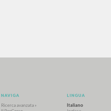
RICERCA AVANZATA
i risultati ancora più precisi? Utilizza la
0
DOCUMENTI TROVATI
Visualizza dettagli per tipologia
LINGUA
AUTORE
ANNO