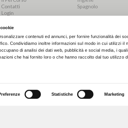
RISULTATI SUCCESSIVI
 cookie
rsonalizzare contenuti ed annunci, per fornire funzionalità dei so
ffico. Condividiamo inoltre informazioni sul modo in cui utilizzi il 
 occupano di analisi dei dati web, pubblicità e social media, i qual
azioni che hai fornito loro o che hanno raccolto dal tuo utilizzo d
Preferenze
Statistiche
Marketing
NAVIGA
LINGUA
Ricerca avanzata »
Italiano
Il PerCorso
Inglese
Contatti
Spagnolo