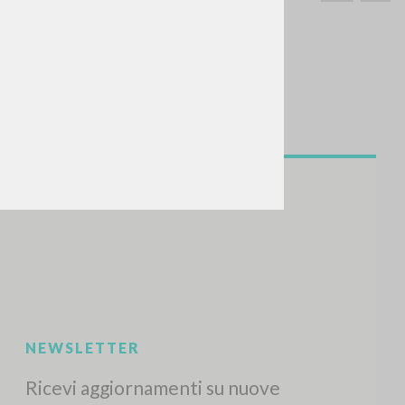
CERCA
Frase esatta
 »
ATTIVITÀ RECENTI
A
Z