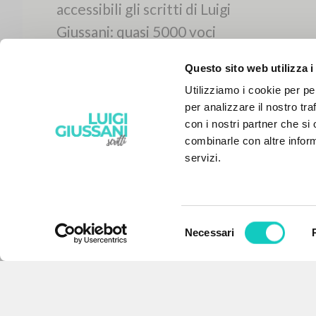
Questo sito web utilizza i
Utilizziamo i cookie per pe
per analizzare il nostro tra
con i nostri partner che si
combinarle con altre inform
servizi.
Selezione
Necessari
IL PROGETTO
del
consenso
Il portale raccoglie e rende
accessibili gli scritti di Luigi
Giussani: quasi 5000 voci