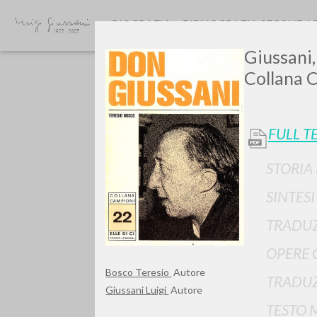
BIOGRAFIA
BIBLIOGRAFIA SECONDA
Giussani, 
Collana C
FULL T
STORIA
GIU
SINTES
TRADUZ
OPERE 
Bosco Teresio
Autore
TRADUZ
Giussani Luigi
Autore
TESTO 