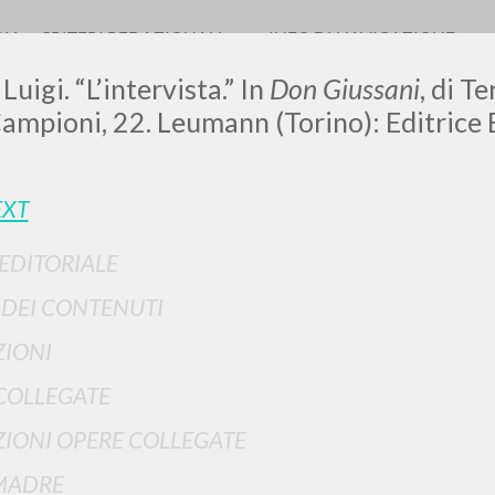
RIA
CRITERI REDAZIONALI
INFO DI NAVIGAZIONE
Luigi. “L’intervista.” In
Don Giussani
, di T
ampioni, 22. Leumann (Torino): Editrice E
LUIGI
EXT
 EDITORIALE
SSANI
I DEI CONTENUTI
IONI
scritti
COLLEGATE
IONI OPERE COLLEGATE
MADRE