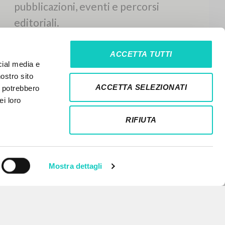
ACCETTA TUTTI
cial media e
nostro sito
ACCETTA SELEZIONATI
i potrebbero
ei loro
RIFIUTA
Mostra dettagli
NEWSLETTER
Ricevi aggiornamenti su nuove
pubblicazioni, eventi e percorsi
editoriali.