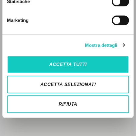
Statistiche
Ricerca avanzata »
LEGGI IL FULL TEXT NELL'EDIZIONE
Il PerCorso
DISPONIBILE
Contatti
Marketing
Login
STORIA EDITORIALE
SINTESI DEI CONTENUTI
LINGUA
Mostra dettagli
TRADUZIONI
Italiano
Inglese
Spagnolo
OPERE COLLEGATE
ACCETTA TUTTI
TRADUZIONI OPERE COLLEGATE
NEWSLETTER
ACCETTA SELEZIONATI
TESTO MADRE
Ricevi aggiornamenti su nuove pubblicazioni,
NOMI
eventi e percorsi editoriali.
RIFIUTA
Iscriviti