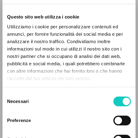
Questo sito web utilizza i cookie
Utilizziamo i cookie per personalizzare contenuti ed
annunci, per fornire funzionalità dei social media e per
Banna Pierluigi
Autore
analizzare il nostro traffico. Condividiamo inoltre
Prato Ezio
Autore
informazioni sul modo in cui utilizzi il nostro sito con i
nostri partner che si occupano di analisi dei dati web,
Italiano
pubblicità e social media, i quali potrebbero combinarle
La Scuola Cattolica
IL PROGETTO
con altre informazioni che hai fornito loro o che hanno
2023
raccolto dal tuo utilizzo dei loro servizi.
Pagine: 29
Il portale raccoglie e rende accessibili gli scritti
di Luigi Giussani: quasi 5000 voci bibliografiche,
Selezione
testi integrali in 5 lingue e percorsi tematici
Necessari
del
dedicati.
consenso
ULTIMO AGGIORNAMENTO
13/04/2023
Preferenze
NAVIGA