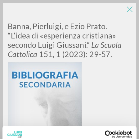
Banna, Pierluigi, e Ezio Prato.
“L’idea di «esperienza cristiana»
secondo Luigi Giussani.”
La Scuola
Cattolica
151, 1 (2023): 29-57.
RICERCA AVANZATA »
A
Z
0
DOCUMENTI TROVATI
RISULTATI SUCCESSIVI