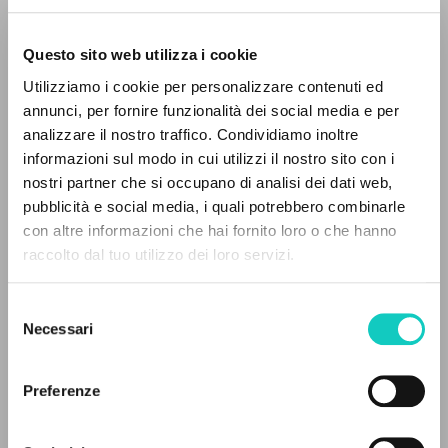
Questo sito web utilizza i cookie
Utilizziamo i cookie per personalizzare contenuti ed
Giussani Luigi
Autore
annunci, per fornire funzionalità dei social media e per
analizzare il nostro traffico. Condividiamo inoltre
Italiano
informazioni sul modo in cui utilizzi il nostro sito con i
Spiritualità Missionaria
nostri partner che si occupano di analisi dei dati web,
1965
pubblicità e social media, i quali potrebbero combinarle
Pagine: 6
IL PROGETTO
con altre informazioni che hai fornito loro o che hanno
raccolto dal tuo utilizzo dei loro servizi.
Il portale raccoglie e rende accessibili gli scritti
di Luigi Giussani: quasi 5000 voci bibliografiche,
ULTIMO AGGIORNAMENTO
Selezione
20/06/2025
testi integrali in 5 lingue e percorsi tematici
Necessari
del
dedicati.
consenso
Preferenze
LEGGI IL FULL TEXT NELL'EDIZIONE
NAVIGA
DISPONIBILE