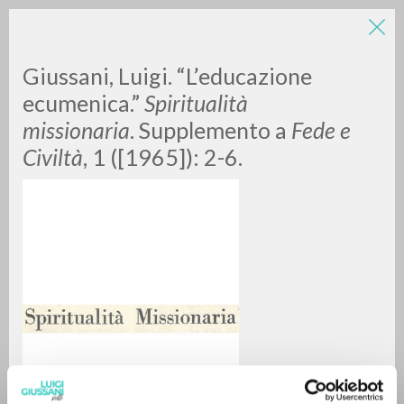
Giussani, Luigi. “L’educazione
ecumenica.”
Spiritualità
missionaria
. Supplemento a
Fede e
Civiltà
, 1 ([1965]): 2-6.
RICERCA AVANZATA »
A
Z
0
DOCUMENTI TROVATI
RISULTATI SUCCESSIVI