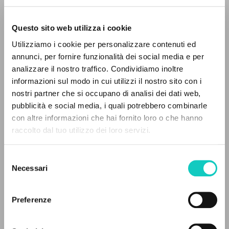
Questo sito web utilizza i cookie
Utilizziamo i cookie per personalizzare contenuti ed
annunci, per fornire funzionalità dei social media e per
analizzare il nostro traffico. Condividiamo inoltre
informazioni sul modo in cui utilizzi il nostro sito con i
nostri partner che si occupano di analisi dei dati web,
Giussani Luigi
Autore
pubblicità e social media, i quali potrebbero combinarle
Waloszek Joachim
Traduttore
IL PROGETTO
con altre informazioni che hai fornito loro o che hanno
raccolto dal tuo utilizzo dei loro servizi.
Il portale raccoglie e rende accessibili gli scritti
Polacco
di Luigi Giussani: quasi 5000 voci bibliografiche,
Litterae Communionis-Ślady
Selezione
2001
testi integrali in 5 lingue e percorsi tematici
Necessari
del
Pagine: 1
dedicati.
consenso
Preferenze
NAVIGA
ULTIMO AGGIORNAMENTO
17/06/2020