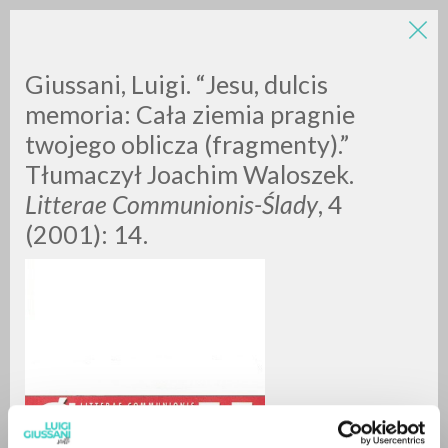
Giussani, Luigi. “Jesu, dulcis
memoria: Cała ziemia pragnie
twojego oblicza (fragmenty).”
Tłumaczył Joachim Waloszek.
Litterae Communionis-Ślady
, 4
(2001): 14.
RICERCA AVANZATA »
A
Z
0
DOCUMENTI TROVATI
RISULTATI SUCCESSIVI