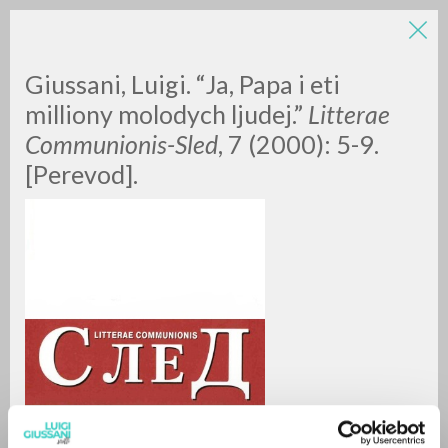
Giussani, Luigi. “Ja, Papa i eti
milliony molodych ljudej.”
Litterae
Communionis-Sled
, 7 (2000): 5-9.
[Perevod].
RICERCA AVANZATA »
A
Z
0
DOCUMENTI TROVATI
RISULTATI SUCCESSIVI