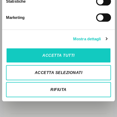
LEGGI IL FULL TEXT NELL'EDIZIONE
Statistiche
Ricerca avanzata »
DISPONIBILE
Il PerCorso
Contatti
STORIA EDITORIALE
Marketing
Login
SINTESI DEI CONTENUTI
TRADUZIONI
LINGUA
Mostra dettagli
OPERE COLLEGATE
Italiano
Inglese
Spagnolo
ACCETTA TUTTI
TRADUZIONI OPERE COLLEGATE
NEWSLETTER
TESTO MADRE
ACCETTA SELEZIONATI
Ricevi aggiornamenti su nuove pubblicazioni,
NOMI
eventi e percorsi editoriali.
RIFIUTA
Iscriviti