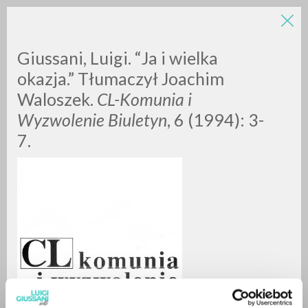
Giussani, Luigi. “Ja i wielka
okazja.” Tłumaczył Joachim
Waloszek.
CL-Komunia i
Wyzwolenie Biuletyn
, 6 (1994): 3-
7.
RICERCA AVANZATA »
A
Z
0
DOCUMENTI TROVATI
RISULTATI SUCCESSIVI