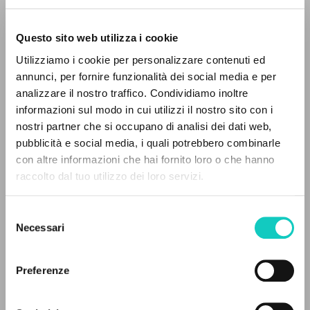
Questo sito web utilizza i cookie
Utilizziamo i cookie per personalizzare contenuti ed
annunci, per fornire funzionalità dei social media e per
analizzare il nostro traffico. Condividiamo inoltre
informazioni sul modo in cui utilizzi il nostro sito con i
Giussani Luigi
Autore
nostri partner che si occupano di analisi dei dati web,
Waloszek Joachim
Traduttore
pubblicità e social media, i quali potrebbero combinarle
IL PROGETTO
con altre informazioni che hai fornito loro o che hanno
Polacco
raccolto dal tuo utilizzo dei loro servizi.
CL-Komunia i Wyzwolenie Biuletyn
Il portale raccoglie e rende accessibili gli scritti
1994
di Luigi Giussani: quasi 5000 voci bibliografiche,
Pagine: 5
Selezione
testi integrali in 5 lingue e percorsi tematici
Necessari
del
dedicati.
consenso
Preferenze
ULTIMO AGGIORNAMENTO
06/05/2020
NAVIGA