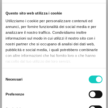
Questo sito web utilizza i cookie
Giussani Luigi
Autore
Utilizziamo i cookie per personalizzare contenuti ed
Italiano
annunci, per fornire funzionalità dei social media e per
Il Nostro Tempo
analizzare il nostro traffico. Condividiamo inoltre
1997
informazioni sul modo in cui utilizzi il nostro sito con i
Pagine: 4
nostri partner che si occupano di analisi dei dati web,
pubblicità e social media, i quali potrebbero combinarle
IL PROGETTO
con altre informazioni che hai fornito loro o che hanno
raccolto dal tuo utilizzo dei loro servizi.
ULTIMO AGGIORNAMENTO
Il portale raccoglie e rende accessibili gli scritti
26/03/2020
di Luigi Giussani: quasi 5000 voci bibliografiche,
Selezione
testi integrali in 5 lingue e percorsi tematici
Necessari
del
dedicati.
consenso
LEGGI IL FULL TEXT NELL'EDIZIONE
Preferenze
DISPONIBILE
NAVIGA
1995 - Il tempo e il tempio: Dio e l'uomo - BUR -