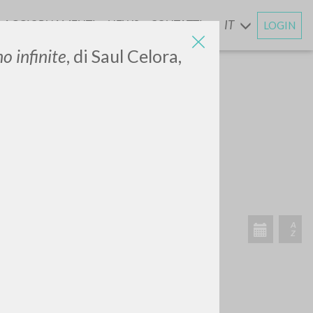
AGGIORNAMENTI
NEWS
CONTATTI
IT
LOGIN
E
o infinite
, di Saul Celora,