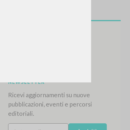
CERCA
Frase esatta
 »
ATTIVITÀ RECENTI
A
Z