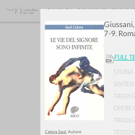
BIOGRAFIA
BIBLIOGRAFIA SECONDA
Giussani,
7-9. Roma
FULL T
STORIA
GIU
SINTES
TRADUZ
OPERE 
TRADUZ
TESTO 
Celora Saul
Autore