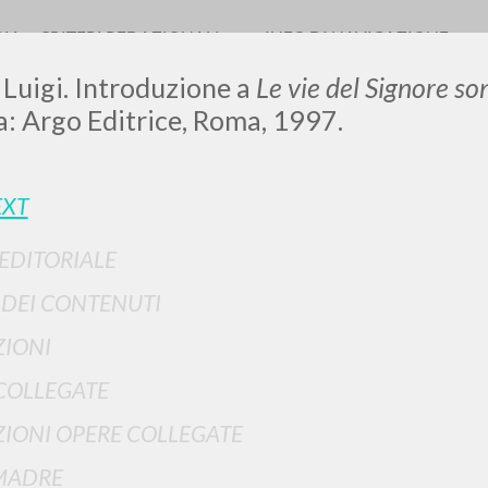
RIA
CRITERI REDAZIONALI
INFO DI NAVIGAZIONE
 Luigi. Introduzione a
Le vie del Signore son
: Argo Editrice, Roma, 1997.
LUIGI
EXT
 EDITORIALE
SSANI
I DEI CONTENUTI
IONI
scritti
COLLEGATE
IONI OPERE COLLEGATE
MADRE