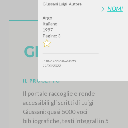
Giussani Luigi
Autore
NOMI
Argo
Italiano
1997
Pagine: 3
Vuo
ULTIMO AGGIORNAMENTO
11/03/2022
TIPOLOGIA OPERA