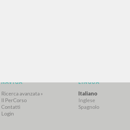
RICERCA AVANZATA
i risultati ancora più precisi? Utilizza la
0
DOCUMENTI TROVATI
Visualizza dettagli per tipologia
LINGUA
AUTORE
ANNO