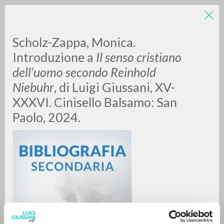
Scholz-Zappa, Monica.
Introduzione a
Il senso cristiano
dell’uomo secondo Reinhold
Niebuhr
, di Luigi Giussani, XV-
XXXVI. Cinisello Balsamo: San
Paolo, 2024.
RICERCA AVANZATA »
A
Z
0
DOCUMENTI TROVATI
RISULTATI SUCCESSIVI