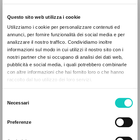
Questo sito web utilizza i cookie
Utilizziamo i cookie per personalizzare contenuti ed
annunci, per fornire funzionalità dei social media e per
analizzare il nostro traffico. Condividiamo inoltre
informazioni sul modo in cui utilizzi il nostro sito con i
nostri partner che si occupano di analisi dei dati web,
Giussani Luigi
Autore
pubblicità e social media, i quali potrebbero combinarle
Scholz-Zappa Monica
Curatore e Autore
IL PROGETTO
con altre informazioni che hai fornito loro o che hanno
raccolto dal tuo utilizzo dei loro servizi.
San Paolo
Il portale raccoglie e rende accessibili gli scritti
Italiano
di Luigi Giussani: quasi 5000 voci bibliografiche,
2024
Selezione
testi integrali in 5 lingue e percorsi tematici
Pagine: 21
Necessari
del
dedicati.
consenso
Preferenze
NAVIGA
ULTIMO AGGIORNAMENTO
04/02/2025