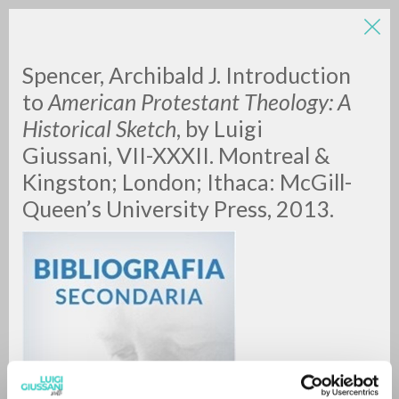
Spencer, Archibald J. Introduction
to
American Protestant Theology: A
Historical Sketch
, by Luigi
Giussani, VII-XXXII. Montreal &
Kingston; London; Ithaca: McGill-
Queen’s University Press, 2013.
RICERCA AVANZATA »
A
Z
0
DOCUMENTI TROVATI
RISULTATI SUCCESSIVI