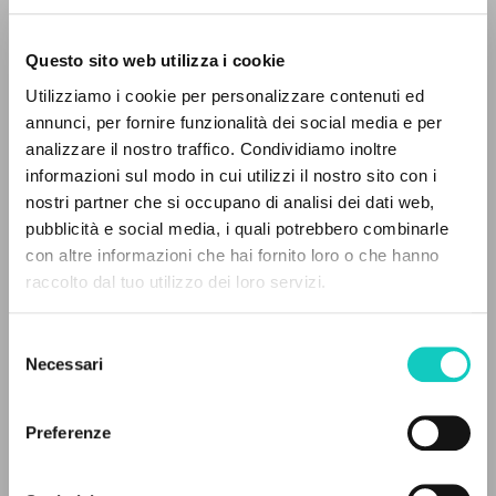
Questo sito web utilizza i cookie
Utilizziamo i cookie per personalizzare contenuti ed
annunci, per fornire funzionalità dei social media e per
analizzare il nostro traffico. Condividiamo inoltre
informazioni sul modo in cui utilizzi il nostro sito con i
nostri partner che si occupano di analisi dei dati web,
Giussani Luigi
Autore
pubblicità e social media, i quali potrebbero combinarle
Spencer Archibald J.
Autore
IL PROGETTO
con altre informazioni che hai fornito loro o che hanno
raccolto dal tuo utilizzo dei loro servizi.
McGill-Queen's University Press
Il portale raccoglie e rende accessibili gli scritti
Inglese
di Luigi Giussani: quasi 5000 voci bibliografiche,
2013
Selezione
testi integrali in 5 lingue e percorsi tematici
Pagine: 26
Necessari
del
dedicati.
consenso
Preferenze
NAVIGA
ULTIMO AGGIORNAMENTO
21/02/2022