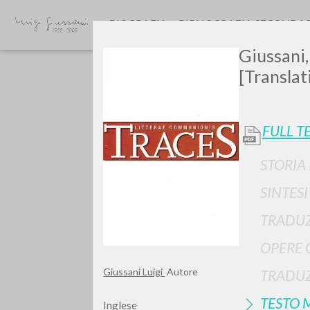
BIOGRAFIA
BIBLIOGRAFIA SECONDA
Giussani,
[Translat
FULL T
STORIA
GIU
SINTES
TRADUZ
OPERE 
Giussani Luigi
Autore
TRADUZ
TESTO 
Inglese