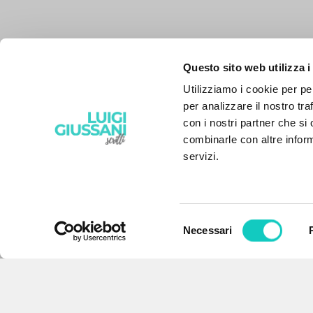
Questo sito web utilizza i
Utilizziamo i cookie per pe
per analizzare il nostro tra
con i nostri partner che si
combinarle con altre inform
servizi.
Selezione
Necessari
IL PROGETTO
del
consenso
Il portale raccoglie e rende
accessibili gli scritti di Luigi
Giussani: quasi 5000 voci