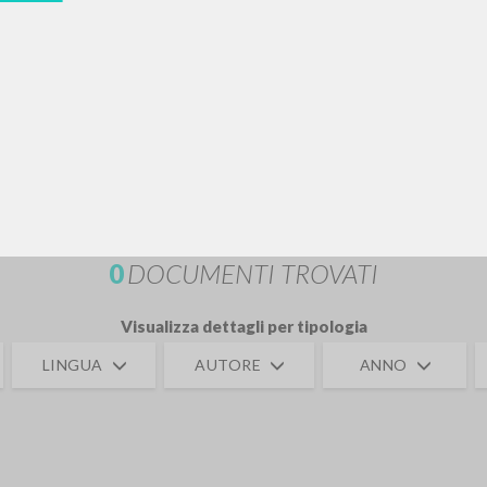
RICERCA AVANZATA
i risultati ancora più precisi? Utilizza la
0
DOCUMENTI TROVATI
Visualizza dettagli per tipologia
LINGUA
AUTORE
ANNO