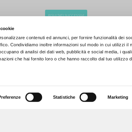
RISULTATI SUCCESSIVI
 cookie
rsonalizzare contenuti ed annunci, per fornire funzionalità dei so
ffico. Condividiamo inoltre informazioni sul modo in cui utilizzi il 
 occupano di analisi dei dati web, pubblicità e social media, i qual
azioni che hai fornito loro o che hanno raccolto dal tuo utilizzo d
Preferenze
Statistiche
Marketing
NAVIGA
LINGUA
Ricerca avanzata »
Italiano
Il PerCorso
Inglese
Contatti
Spagnolo