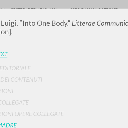
RIA
CRITERI REDAZIONALI
INFO DI NAVIGAZIONE
 Luigi. “Into One Body.”
Litterae Communio
ion].
LUIGI
EXT
 EDITORIALE
SSANI
I DEI CONTENUTI
scritti
IONI
COLLEGATE
IONI OPERE COLLEGATE
MADRE